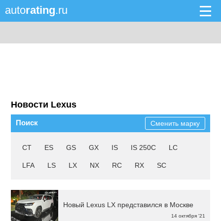
auto
rating
.ru
Новости Lexus
Поиск
Сменить марку
CT
ES
GS
GX
IS
IS 250C
LC
LFA
LS
LX
NX
RC
RX
SC
Новый Lexus LX представился в Москве
14 октября '21