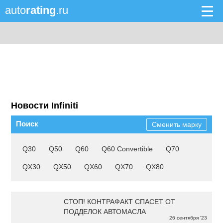
auto
rating
.ru
Новости Infiniti
Поиск
Сменить марку
Q30
Q50
Q60
Q60 Convertible
Q70
QX30
QX50
QX60
QX70
QX80
СТОП! КОНТРАФАКТ СПАСЕТ ОТ
ПОДДЕЛОК АВТОМАСЛА
26 сентября '23