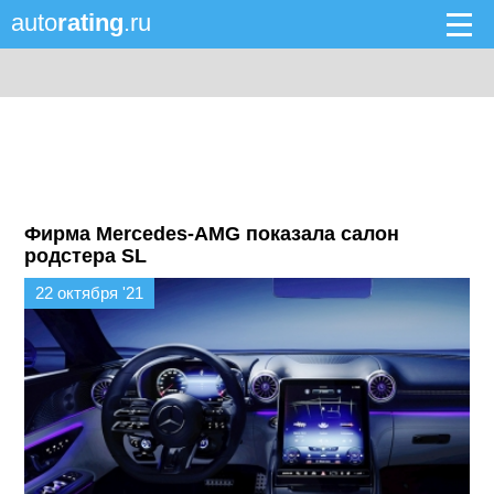
auto
rating
.ru
Фирма Mercedes-AMG показала салон
родстера SL
22 октября '21