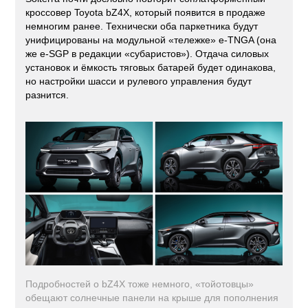
кроссовер Toyota bZ4X, который появится в продаже
немногим ранее. Технически оба паркетника будут
унифицированы на модульной «тележке» e-TNGA (она
же e-SGP в редакции «субаристов»). Отдача силовых
установок и ёмкость тяговых батарей будет одинакова,
но настройки шасси и рулевого управления будут
разнится.
Подробностей о bZ4X тоже немного, «тойотовцы»
обещают солнечные панели на крыше для пополнения