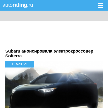
auto
rating
.ru
Subaru анонсировала электрокроссовер
Solterra
11 мая '21