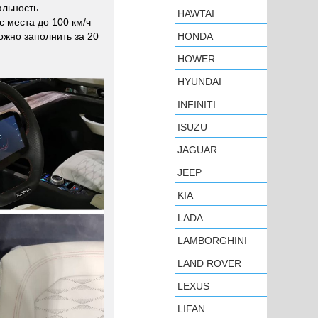
альность
HAWTAI
с места до 100 км/ч ―
ожно заполнить за 20
HONDA
HOWER
HYUNDAI
INFINITI
ISUZU
JAGUAR
JEEP
KIA
LADA
LAMBORGHINI
LAND ROVER
LEXUS
LIFAN