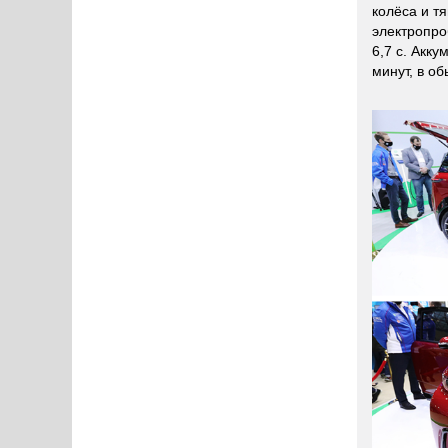
колёса и т
электропро
6,7 с. Акк
минут, в о