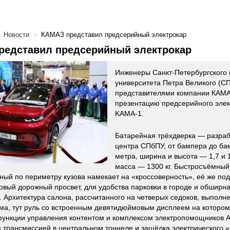
Новости
КAMАЗ представил предсерийный электрокар
редставил предсерийный электрокар
Инженеры Санкт-Петербургского 
университета Петра Великого (С
представителями компании КАМА
презентацию предсерийного элек
KAMA-1.
Батарейная трёхдверка ― разраб
центра СПбПУ, от бампера до бам
метра, ширина и высота ― 1,7 и 1
масса ― 1300 кг. Быстросъёмный 
ный по периметру кузова намекает на «кроссоверность», её же по
вый дорожный просвет, для удобства парковки в городе и обширн
. Архитектура салона, рассчитанного на четверых седоков, выполне
а, тут руль со встроенным девятидюймовым дисплеем на которо
ункции управления контентом и комплексом электропомощников 
 трансмиссией в центральном тоннеле и защёлка электрического «