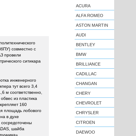
ACURA
ALFA ROMEO
ASTON MARTIN
AUDI
политехнического
BENTLEY
ПбПУ) совместно с
BMW
З провели
трического ситикара
BRILLIANCE
CADILLAC
отка инженерного
CHANGAN
пера тут всего 3,4
,6 м соответственно,
CHERY
обвес из пластика
CHEVROLET
дкрепляет 160
ая площадь лобового
CHRYSLER
на в духе
CITROEN
м сосредоточены
ADAS, шайба
DAEWOO
ручника».