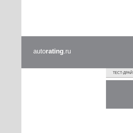
auto
rating
.ru
ТЕСТ-ДРА