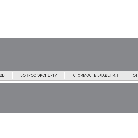
ЙВЫ
ВОПРОС ЭКСПЕРТУ
СТОИМОСТЬ ВЛАДЕНИЯ
О