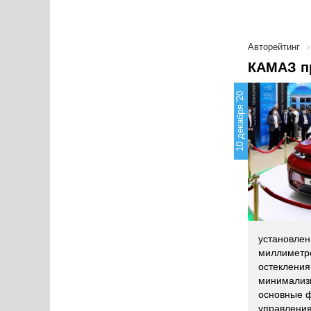
Авторейтинг
КAMАЗ п
10 декабря '20
установлен
миллиметро
остекления
минимализм
основные ф
управления