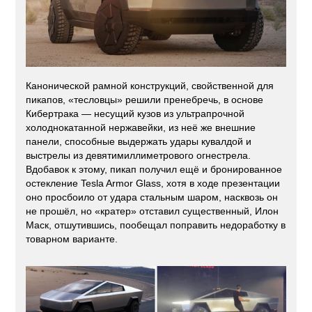
Канонической рамной конструкций, свойственной для
пикапов, «тесловцы» решили пренебречь, в основе
Кибертрака — несущий кузов из ультрапрочной
холоднокатанной нержавейки, из неё же внешние
панели, способные выдержать удары кувалдой и
выстрелы из девятимиллиметрового огнестрела.
Вдобавок к этому, пикап получил ещё и бронированное
остекление Tesla Armor Glass, хотя в ходе презентации
оно просбоило от удара стальным шаром, насквозь он
не прошёл, но «кратер» отставил существенный, Илон
Маск, отшутившись, пообещал поправить недоработку в
товарном варианте.