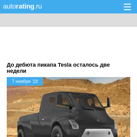
auto
rating
.ru
До дебюта пикапа Tesla осталось две
недели
7 ноября '19