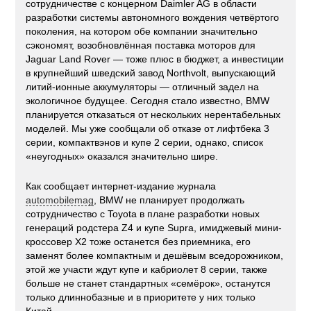
сотрудничестве с концерном Daimler AG в области
разработки системы автономного вождения четвёртого
поколения, на котором обе компании значительно
сэкономят, возобновлённая поставка моторов для
Jaguar Land Rover — тоже плюс в бюджет, а инвестиции
в крупнейший шведский завод Northvolt, выпускающий
литий-ионные аккумуляторы — отличный задел на
экологичное будущее. Сегодня стало известно, BMW
планируется отказаться от нескольких нерентабельных
моделей. Мы уже сообщали об отказе от лифтбека 3
серии, компактвэнов и купе 2 серии, однако, список
«неугодных» оказался значительно шире.
Как сообщает интернет-издание журнала
automobilemag
, BMW не планирует продолжать
сотрудничество с Toyota в плане разработки новых
генераций родстера Z4 и купе Supra, имиджевый мини-
кроссовер X2 тоже останется без приемника, его
заменят более компактным и дешёвым вседорожником,
этой же участи ждут купе и кабриолет 8 серии, также
больше не станет стандартных «семёрок», останутся
только длиннобазные и в приоритете у них только
Китай.