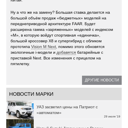
Ну а что же на замену? Большая ставка делается на
большой объём продаж «бюджетных» моделей на
переднеприводной архитектуре FAAR. Будет
расширена гамма «заряженных» моделей с индексом
«M», в которую войдут спортивная «единичка»,
большой кроссовер X8 и супергибрид с обликом
прототипа
Vision M Next
, помимо этого обновятся
экологичные i-модели и
добавятся
батарейные с
приставкой Next. Все изменения с прицелом на
пятилетку.
ДРУГИЕ НОВОСТИ
НОВОСТИ МАРКИ
УАЗ засветил цены на Патриот с
«автоматом»
29 июля '19