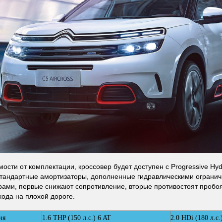
ости от комплектации, кроссовер будет доступен с Progressive Hydr
тандартные амортизаторы, дополненные гидравлическими огранич
ами, первые снижают сопротивление, вторые противостоят пробо
хода на плохой дороге.
ия
1.6 THP (150 л.с.) 6 AT
2.0 HDi (180 л.с.