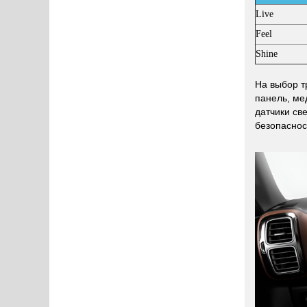
Live
Feel
Shine
На выбор т
панель, ме
датчики св
безопаснос