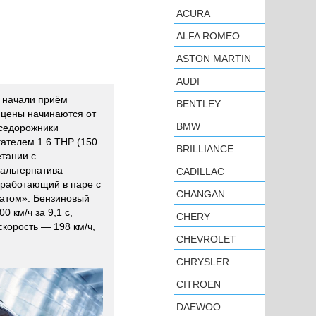
ACURA
ALFA ROMEO
ASTON MARTIN
AUDI
n начали приём
BENTLEY
, цены начинаются от
BMW
вседорожники
ателем 1.6 THP (150
BRILLIANCE
етании с
 альтернатива —
CADILLAC
) работающий в паре с
CHANGAN
атом». Бензиновый
0 км/ч за 9,1 с,
CHERY
корость — 198 км/ч,
CHEVROLET
CHRYSLER
CITROEN
DAEWOO