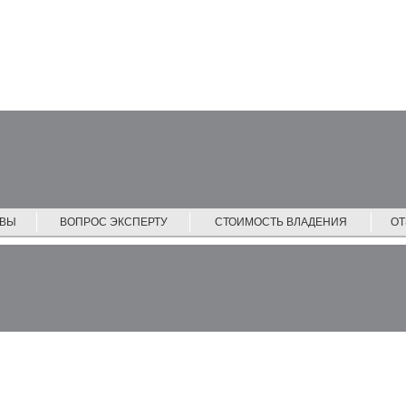
ЙВЫ
ВОПРОС ЭКСПЕРТУ
СТОИМОСТЬ ВЛАДЕНИЯ
О