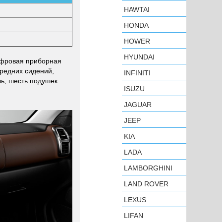
HAWTAI
HONDA
HOWER
HYUNDAI
цифровая приборная
редних сидений,
INFINITI
ль, шесть подушек
ISUZU
JAGUAR
JEEP
KIA
LADA
LAMBORGHINI
LAND ROVER
LEXUS
LIFAN