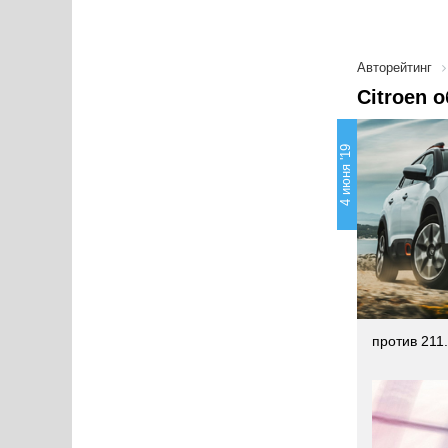
Авторейтинг
Citroen 
4 июня '19
против 211.