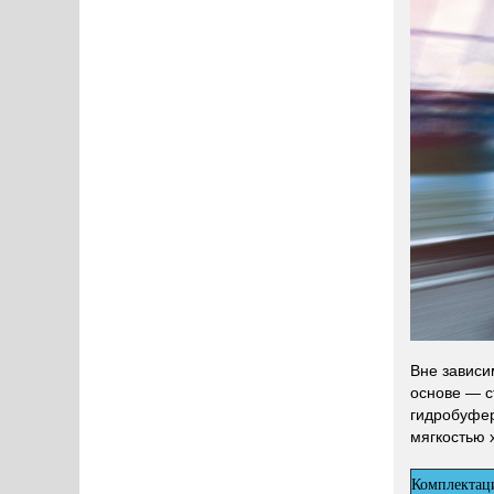
Вне зависим
основе — с
гидробуфер
мягкостью 
Комплектац