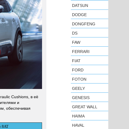
DATSUN
DODGE
DONGFENG
DS
FAW
FERRARI
FIAT
FORD
FOTON
GEELY
aulic Cushions, в её
GENESIS
ителями и
GREAT WALL
ям, обеспечивая
HAIMA
HAVAL
) 8AT