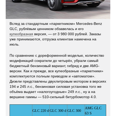
Вслед за стандартным «паркетником» Mercedes-Benz
GLC, рублёвым ценником обзавелась и его
купеобразная
версия, — от 3 980 000 рублей. Заказы
уже принимаются, отгрузка клиентам намечена на
июль.
По сравнению с дореформенной моделью, количество
модификаций сократили до четырёх, убрали самый
бюджетный бензиновый вариант, гибрид и две AMG-
версии. Как и прежде, все купеобразные «паркетники»
комплектуются полным приводом и «автоматом».
Дизели представлены двухлитровым мотором в версиях
194 и 245 л.с., бензиновая силовая установка того же
объёма выдает «налогоугодные» 249 л.с., ну а на
вершине гаммы — 510-сильный битурбомотор 4.0.
AMG GLC
GLC 220 d
GLC 300 d
GLC 300
63 S