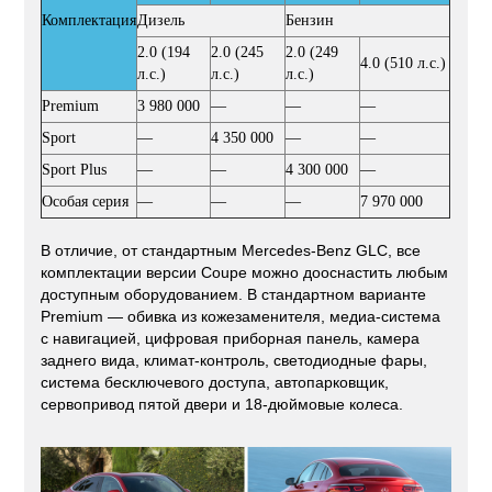
Комплектация
Дизель
Бензин
2.0 (194
2.0 (245
2.0 (249
4.0 (510 л.с.)
л.с.)
л.с.)
л.с.)
Premium
3 980 000
—
—
—
Sport
—
4 350 000
—
—
Sport Plus
—
—
4 300 000
—
Особая серия
—
—
—
7 970 000
В отличие, от стандартным Mercedes-Benz GLC, все
комплектации версии Coupe можно дооснастить любым
доступным оборудованием. В стандартном варианте
Premium — обивка из кожезаменителя, медиа-система
с навигацией, цифровая приборная панель, камера
заднего вида, климат-контроль, светодиодные фары,
система бесключевого доступа, автопарковщик,
сервопривод пятой двери и 18-дюймовые колеса.