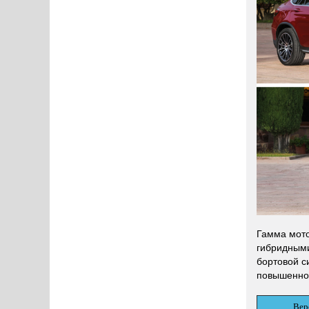
Гамма мото
гибридными
бортовой с
повышенной
Вер