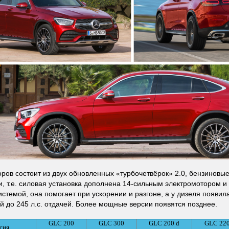
ров состоит из двух обновленных «турбочетвёрок» 2.0, бензиновые
, т.е. силовая установка дополнена 14-сильным электромотором и
истемой, она помогает при ускорении и разгоне, а у дизеля появил
 до 245 л.с. отдачей. Более мощные версии появятся позднее.
GLC 200
GLC 300
GLC 200 d
GLC 220
сия