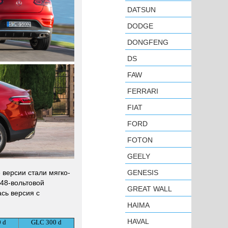
DATSUN
DODGE
DONGFENG
DS
FAW
FERRARI
FIAT
FORD
FOTON
GEELY
 версии стали мягко-
GENESIS
 48-вольтовой
GREAT WALL
ась версия с
HAIMA
HAVAL
 d
GLC 300 d