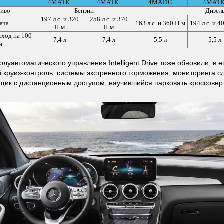
4MATIC
4MATIC
4MATIC
4MATI
ливо
Бензин
Дизел
197 л.с. и 320
258 л.с. и 370
ача
163 л.с. и 360 Н·м
194 л.с. и 4
Н·м
Н·м
сход на 100
7,4 л
7,4 л
5,5 л
5,5 л
м
луавтоматического управления Intelligent Drive тоже обновили, в 
 круиз-контроль, системы экстренного торможения, мониторинга с
щик с дистанционным доступом, научившийся парковать кроссовер