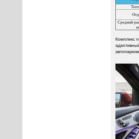
Топ
Отд
Средний ра
к
Комплекс по
адаптивный
автопарков