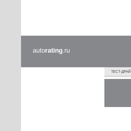
auto
rating
.ru
ТЕСТ-ДРА