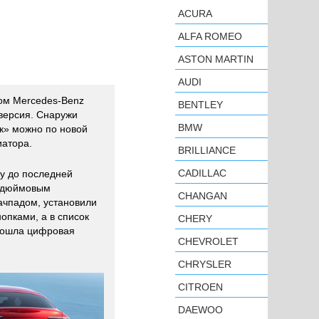
ACURA
ALFA ROMEO
ASTON MARTIN
AUDI
ом Mercedes-Benz
BENTLEY
версия. Снаружи
BMW
к» можно по новой
иатора.
BRILLIANCE
CADILLAC
у до последней
5-дюймовым
CHANGAN
чпадом, установили
опками, а в список
CHERY
вошла цифровая
CHEVROLET
CHRYSLER
CITROEN
DAEWOO