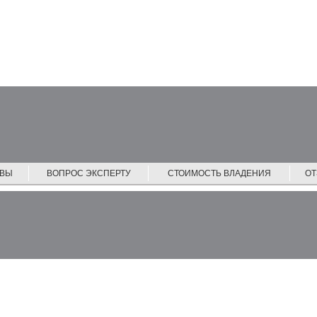
ЙВЫ
ВОПРОС ЭКСПЕРТУ
СТОИМОСТЬ ВЛАДЕНИЯ
О