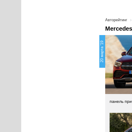
Авторейтинг
Mercede
20 марта '19
панель при