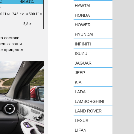
C
4MATIC
HAWTAI
ь
00 Н·м
245 л.с. и 500 Н·м
HONDA
5,8 л
HOWER
HYUNDAI
его составе —
лепых зон и
INFINITI
 с прицепом.
ISUZU
JAGUAR
JEEP
KIA
LADA
LAMBORGHINI
LAND ROVER
LEXUS
LIFAN