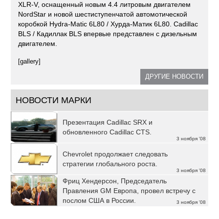
XLR-V, оснащенный новым 4.4 литровым двигателем
NordStar и новой шестиступенчатой автомотической
коробкой Hydra-Matic 6L80 / Хурда-Матик 6L80. Cadillac
BLS / Кадиллак BLS впервые представлен с дизельным
двигателем.
[gallery]
ДРУГИЕ НОВОСТИ
НОВОСТИ МАРКИ
Презентация Cadillac SRX и
обновленного Cadillac CTS.
3 ноября '08
Chevrolet продолжает следовать
стратегии глобального роста.
3 ноября '08
Фриц Хендерсон, Председатель
Правления GM Европа, провел встречу с
послом США в России.
3 ноября '08