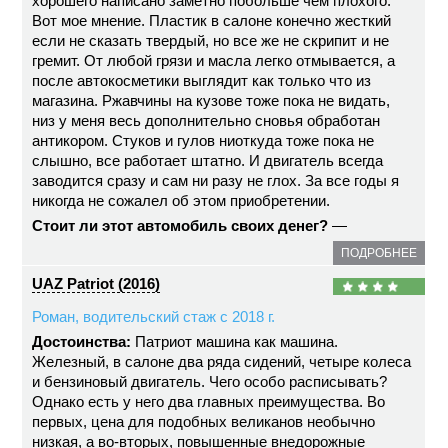
хорошего написано заметно побольше чем плохого.
Вот мое мнение. Пластик в салоне конечно жесткий
если не сказать твердый, но все же не скрипит и не
гремит. От любой грязи и масла легко отмывается, а
после автокосметики выглядит как только что из
магазина. Ржавчины на кузове тоже пока не видать,
низ у меня весь дополнительно сновья обработан
антикором. Стуков и гулов ниоткуда тоже пока не
слышно, все работает штатно. И двигатель всегда
заводится сразу и сам ни разу не глох. За все годы я
никогда не сожалел об этом приобретении.
Стоит ли этот автомобиль своих денег?
—
ПОДРОБНЕЕ
UAZ Patriot (2016)
Роман, водительский стаж с 2018 г.
Достоинства:
Патриот машина как машина.
Железный, в салоне два ряда сидений, четыре колеса
и бензиновый двигатель. Чего особо расписывать?
Однако есть у него два главных преимущества. Во
первых, цена для подобных великанов необычно
низкая, а во-вторых, повышенные внедорожные