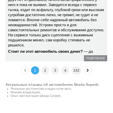
него я пока не выявил. Заводится всегда с первого
тычка, ездит по асфальту, глубокой грязи или высоким
сугробам достаточно легко, не гремит, не гудит и не
ломается. Вполне себе надежный автомобиль без
неожиданностей. Устроен просто и для
самостоятельных ремонтов и обслуживания доступно.
На сервисе только диск сцепления с выжимным
подшипником менял, сам коробку стягивать не
решился.
Стоит ли этот автомобиль своих денег?
— да
ПОДРОБНЕЕ
1
2
3
4
242
Актуальные отзывы об автомобилях Skoda Superb:
Реальные достоинства и недостатки авто;
Мнение владельцев;
Опыт эксплуатации Шкода Суперб.