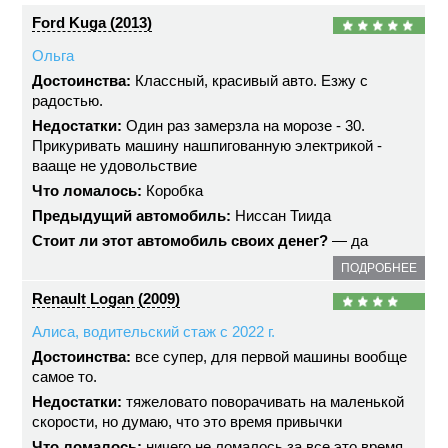
Ford Kuga (2013)
Ольга
Достоинства:
Классный, красивый авто. Езжу с
радостью.
Недостатки:
Один раз замерзла на морозе - 30.
Прикуривать машину нашпигованную электрикой -
вааще не удовольствие
Что ломалось:
Коробка
Предыдущий автомобиль:
Ниссан Тиида
Стоит ли этот автомобиль своих денег?
— да
ПОДРОБНЕЕ
Renault Logan (2009)
Алиса, водительский стаж с 2022 г.
Достоинства:
все супер, для первой машины вообще
самое то.
Недостатки:
тяжеловато поворачивать на маленькой
скорости, но думаю, что это время привычки
Что ломалось:
ничего не ломалось за все это время