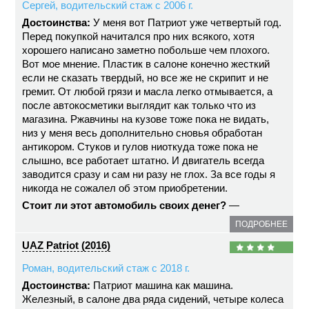
Сергей, водительский стаж с 2006 г.
Достоинства:
У меня вот Патриот уже четвертый год.
Перед покупкой начитался про них всякого, хотя
хорошего написано заметно побольше чем плохого.
Вот мое мнение. Пластик в салоне конечно жесткий
если не сказать твердый, но все же не скрипит и не
гремит. От любой грязи и масла легко отмывается, а
после автокосметики выглядит как только что из
магазина. Ржавчины на кузове тоже пока не видать,
низ у меня весь дополнительно сновья обработан
антикором. Стуков и гулов ниоткуда тоже пока не
слышно, все работает штатно. И двигатель всегда
заводится сразу и сам ни разу не глох. За все годы я
никогда не сожалел об этом приобретении.
Стоит ли этот автомобиль своих денег?
—
ПОДРОБНЕЕ
UAZ Patriot (2016)
Роман, водительский стаж с 2018 г.
Достоинства:
Патриот машина как машина.
Железный, в салоне два ряда сидений, четыре колеса