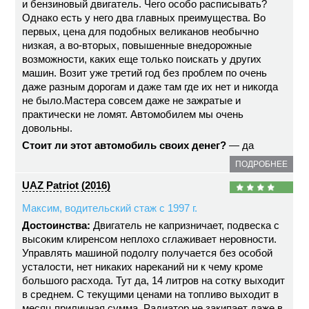
и бензиновый двигатель. Чего особо расписывать?
Однако есть у него два главных преимущества. Во
первых, цена для подобных великанов необычно
низкая, а во-вторых, повышенные внедорожные
возможности, каких еще только поискать у других
машин. Возит уже третий год без проблем по очень
даже разным дорогам и даже там где их нет и никогда
не было.Мастера совсем даже не зажратые и
практически не ломят. Автомобилем мы очень
довольны.
Стоит ли этот автомобиль своих денег?
— да
ПОДРОБНЕЕ
UAZ Patriot (2016)
Максим, водительский стаж с 1997 г.
Достоинства:
Двигатель не капризничает, подвеска с
высоким клиренсом неплохо сглаживает неровности.
Управлять машиной подолгу получается без особой
усталости, нет никаких нареканий ни к чему кроме
большого расхода. Тут да, 14 литров на сотку выходит
в среднем. С текущими ценами на топливо выходит в
месяц приличная сумма. Радиатор не закипает даже в