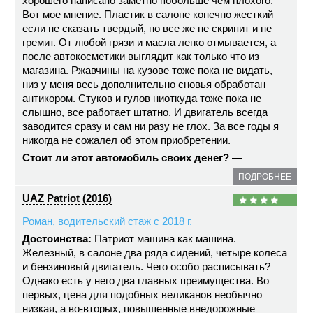
хорошего написано заметно побольше чем плохого.
Вот мое мнение. Пластик в салоне конечно жесткий
если не сказать твердый, но все же не скрипит и не
гремит. От любой грязи и масла легко отмывается, а
после автокосметики выглядит как только что из
магазина. Ржавчины на кузове тоже пока не видать,
низ у меня весь дополнительно сновья обработан
антикором. Стуков и гулов ниоткуда тоже пока не
слышно, все работает штатно. И двигатель всегда
заводится сразу и сам ни разу не глох. За все годы я
никогда не сожалел об этом приобретении.
Стоит ли этот автомобиль своих денег?
—
ПОДРОБНЕЕ
UAZ Patriot (2016)
Роман, водительский стаж с 2018 г.
Достоинства:
Патриот машина как машина.
Железный, в салоне два ряда сидений, четыре колеса
и бензиновый двигатель. Чего особо расписывать?
Однако есть у него два главных преимущества. Во
первых, цена для подобных великанов необычно
низкая, а во-вторых, повышенные внедорожные