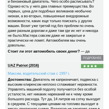
и бензиновый двигатель. Чего особо расписывать?
Однако есть у него два главных преимущества. Во
первых, цена для подобных великанов необычно
низкая, а во-вторых, повышенные внедорожные
возможности, каких еще только поискать у других
машин. Возит уже третий год без проблем по очень
даже разным дорогам и даже там где их нет и никогда
не было.Мастера совсем даже не зажратые и
практически не ломят. Автомобилем мы очень
довольны.
Стоит ли этот автомобиль своих денег?
— да
ПОДРОБНЕЕ
UAZ Patriot (2016)
Максим, водительский стаж с 1997 г.
Достоинства:
Двигатель не капризничает, подвеска с
высоким клиренсом неплохо сглаживает неровности.
Управлять машиной подолгу получается без особой
усталости, нет никаких нареканий ни к чему кроме
большого расхода. Тут да, 14 литров на сотку выходит
в среднем. С текущими ценами на топливо выходит в
месяц приличная сумма. Радиатор не закипает даже в