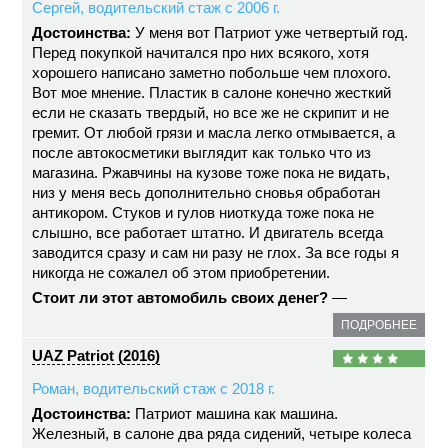
Сергей, водительский стаж с 2006 г.
Достоинства:
У меня вот Патриот уже четвертый год.
Перед покупкой начитался про них всякого, хотя
хорошего написано заметно побольше чем плохого.
Вот мое мнение. Пластик в салоне конечно жесткий
если не сказать твердый, но все же не скрипит и не
гремит. От любой грязи и масла легко отмывается, а
после автокосметики выглядит как только что из
магазина. Ржавчины на кузове тоже пока не видать,
низ у меня весь дополнительно сновья обработан
антикором. Стуков и гулов ниоткуда тоже пока не
слышно, все работает штатно. И двигатель всегда
заводится сразу и сам ни разу не глох. За все годы я
никогда не сожалел об этом приобретении.
Стоит ли этот автомобиль своих денег?
—
ПОДРОБНЕЕ
UAZ Patriot (2016)
Роман, водительский стаж с 2018 г.
Достоинства:
Патриот машина как машина.
Железный, в салоне два ряда сидений, четыре колеса