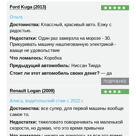
Ford Kuga (2013)
Ольга
Достоинства:
Классный, красивый авто. Езжу с
радостью.
Недостатки:
Один раз замерзла на морозе - 30.
Прикуривать машину нашпигованную электрикой -
вааще не удовольствие
Что ломалось:
Коробка
Предыдущий автомобиль:
Ниссан Тиида
Стоит ли этот автомобиль своих денег?
— да
ПОДРОБНЕЕ
Renault Logan (2009)
Алиса, водительский стаж с 2022 г.
Достоинства:
все супер, для первой машины вообще
самое то.
Недостатки:
тяжеловато поворачивать на маленькой
скорости, но думаю, что это время привычки
Что ломалось:
ничего не ломалось за все это время