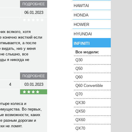
ПОДРОБНЕЕ
HAWTAI
06.01.2023
HONDA
HOWER
их всякого, хотя
HYUNDAI
е конечно жесткий если
 отмывается, а после
INFINITI
 видать, низ у меня
Все модели:
 не слышно, все
оды я никогда не
Q30
Q50
ПОДРОБНЕЕ
Q60
4
03.01.2023
Q60 Convertible
Q70
QX30
етыре колеса и
еимущества. Во первых,
QX50
ые возможности, каких
QX60
же разным дорогам и
ки не ломят.
QX70