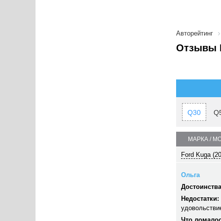
Авторейтинг
Отзывы I
Q30
Q
МАРКА / М
Ford Kuga (2
Ольга
Достоинства
Недостатки:
удовольстви
Что ломалос