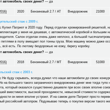
от автомобиль своих денег?
— да
2016)
2020
Бензиновый 2.7 / AT
Внедорожник
21000
ительский стаж с 2009 г.
:
Купил Патриот в 2020 году. Перед отделан хромированной решеткой, н
мплектация у меня не дешевая, с автоматической коробкой и большим 
водителя. Салон отделан очень даже неплохо, а большой тысячалитров
 петлями в полу вмещает пол тонны груза. Мою машину можно даже ос
 всё есть. По лютому бездорожью не езжу, берегу коробку.
от автомобиль своих денег?
— да
2016)
2018
Бензиновый 2.7 / MT
Внедорожник
51000
ьский стаж с 2003 г.
:
Не буду скрывать, всегда думал что наши автомобили до своих конкуре
Но на большого такого заграничного внедорожника денег мне тогда тупо 
та, который оказался существенно дешевле при всех своих вполне сои
ошей вместимости, высокой проходимости, невысокой стоимости содерж
дности он меня вполне устроил. И на самом деле Патриот просто перев
ый российский автопром. Подумываю теперь о покупке версии такого же