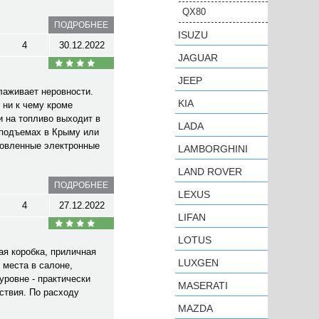
QX80
ПОДРОБНЕЕ
ISUZU
4
30.12.2022
JAGUAR
JEEP
лаживает неровности.
KIA
 ни к чему кроме
и на топливо выходит в
LADA
 подъемах в Крыму или
ановленные электронные
LAMBORGHINI
LAND ROVER
ПОДРОБНЕЕ
LEXUS
4
27.12.2022
LIFAN
LOTUS
ая коробка, приличная
LUXGEN
 места в салоне,
уровне - практически
MASERATI
ствия. По расходу
MAZDA