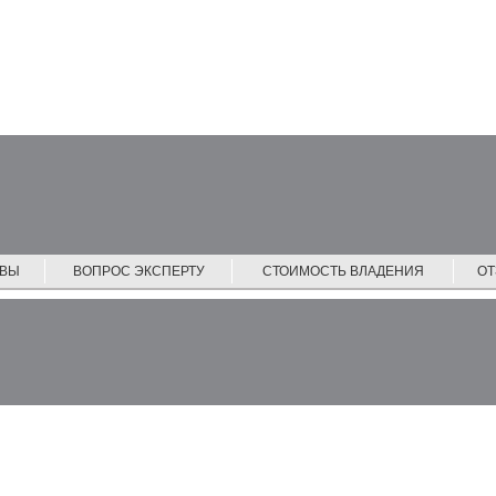
ЙВЫ
ВОПРОС ЭКСПЕРТУ
СТОИМОСТЬ ВЛАДЕНИЯ
О