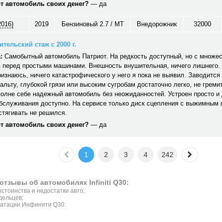
от автомобиль своих денег?
— да
2016)
2019
Бензиновый 2.7 / MT
Внедорожник
32000
тельский стаж с 2000 г.
:
Самобытный автомобиль Патриот. На редкость доступный, но с множе
 перед простыми машинами. Внешность внушительная, ничего лишнего. 
ризнаюсь, ничего катастрофического у него я пока не выявил. Заводится 
альту, глубокой грязи или высоким сугробам достаточно легко, не гремит,
полне себе надежный автомобиль без неожиданностей. Устроен просто и
обслуживания доступно. На сервисе только диск сцепления с выжимным
стягивать не решился.
от автомобиль своих денег?
— да
1
2
3
4
242
отзывы об автомобилях Infiniti Q30:
стоинства и недостатки авто;
дельцев;
уатации Инфинити Q30.