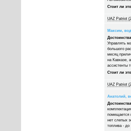
Стоит ли эт
UAZ Patriot (
Максим, вод
Достоинства
Управлять ма
большого рас
месяц прилич
на Кавказе, 
ассистенты 
Стоит ли эт
UAZ Patriot (
Анатолий, во
Достоинства
комплектация
помещается п
нет слепых з
топлива - до 