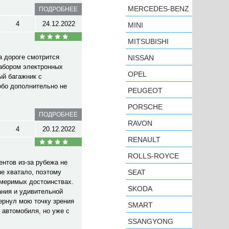
MERCEDES-BENZ
ПОДРОБНЕЕ
4
24.12.2022
MINI
MITSUBISHI
а дороге смотрится
NISSAN
набором электронных
OPEL
ый багажник с
обо дополнительно не
PEUGEOT
PORSCHE
ПОДРОБНЕЕ
RAVON
4
20.12.2022
RENAULT
ROLLS-ROYCE
нтов из-за рубежа не
не хватало, поэтому
SEAT
змеримых достоинствах.
SKODA
ания и удивительной
ернул мою точку зрения
SMART
 автомобиля, но уже с
SSANGYONG