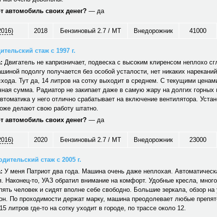
от автомобиль своих денег?
— да
2016)
2018
Бензиновый 2.7 / MT
Внедорожник
41000
ительский стаж с 1997 г.
:
Двигатель не капризничает, подвеска с высоким клиренсом неплохо сг
шиной подолгу получается без особой усталости, нет никаких нареканий
хода. Тут да, 14 литров на сотку выходит в среднем. С текущими ценам
ная сумма. Радиатор не закипает даже в самую жару на долгих горных
автоматика у него отлично срабатывает на включение вентилятора. Уст
тоже делают свою работу штатно.
от автомобиль своих денег?
— да
2016)
2020
Бензиновый 2.7 / MT
Внедорожник
23000
дительский стаж с 2005 г.
:
У меня Патриот два года. Машина очень даже неплохая. Автоматическ
. Наконец-то, УАЗ обратил внимание на комфорт. Удобные кресла, много
ять человек и сидят вполне себе свободно. Большие зеркала, обзор на 
он. По проходимости держат марку, машина преодолевает любые препят
15 литров где-то на сотку уходит в городе, по трассе около 12.