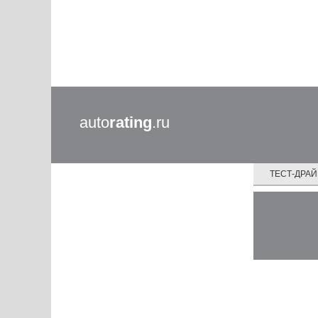
auto
rating
.ru
ТЕСТ-ДРА