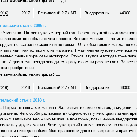
от автомобиль своих денег?
— да
2016)
2017
Бензиновый 2.7 / MT
Внедорожник
44000
тельский стаж с 2006 г.
:
У меня вот Патриот уже четвертый год. Перед покупкой начитался про н
исано заметно побольше чем плохого. Вот мое мнение. Пластик в салон
вердый, но все же не скрипит и не гремит. От любой грязи и масла легко
и выглядит как только что из магазина. Ржавчины на кузове тоже пока не
тельно сновья обработан антикором. Стуков и гулов ниоткуда тоже пока
тно. И двигатель всегда заводится сразу и сам ни разу не глох. За все г
том приобретении.
от автомобиль своих денег?
—
2016)
2018
Бензиновый 2.7 / MT
Внедорожник
68000
ельский стаж с 2018 г.
:
Патриот машина как машина. Железный, в салоне два ряда сидений, ч
вигатель. Чего особо расписывать? Однако есть у него два главных пр
обных великанов необычно низкая, а во-вторых, повышенные внедорожн
оискать у других машин. Возит уже третий год без проблем по очень да
 их нет и никогда не было.Мастера совсем даже не зажратые и практичес
 мы очень довольны.