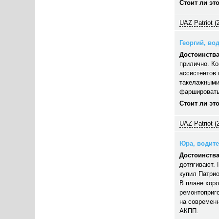
Стоит ли эт
UAZ Patriot (
Георгий, вод
Достоинства
прилично. Ко
ассистентов 
такелажными
фаршировать,
Стоит ли эт
UAZ Patriot (
Юра, водител
Достоинства
дотягивают. 
купил Патрио
В плане хор
ремонтоприго
на современн
АКПП.