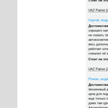
Стоит ли эт
UAZ Patriot (
Сергей, води
Достоинства
хорошего нап
не сказать т
автокосметик
весь дополни
работает шта
сожалел об э
Стоит ли эт
UAZ Patriot (
Роман, водит
Достоинства
бензиновый д
цена для под
еще только п
даже там где
Автомобилем