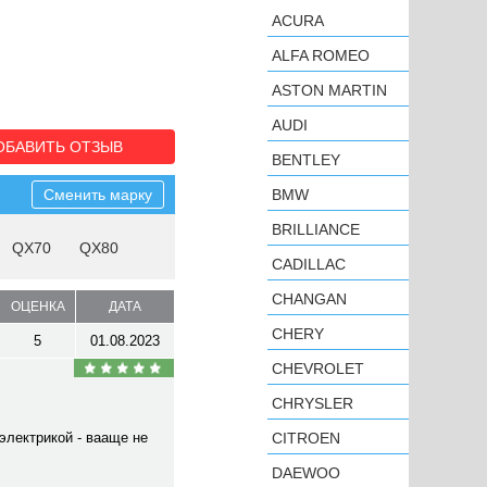
ACURA
ALFA ROMEO
ASTON MARTIN
AUDI
ОБАВИТЬ ОТЗЫВ
BENTLEY
Сменить марку
BMW
BRILLIANCE
QX70
QX80
CADILLAC
CHANGAN
ОЦЕНКА
ДАТА
CHERY
5
01.08.2023
CHEVROLET
CHRYSLER
электрикой - вааще не
CITROEN
DAEWOO