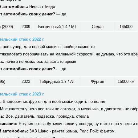
 автомобиль:
Ниссан Тиида
от автомобиль своих денег?
— да
 (2009)
2009
Бензиновый 1.4 / MT
Седан
145000
ельский стаж с 2022 г.
:
все супер, для первой машины вообще самое то.
тяжеловато поворачивать на маленькой скорости, но думаю, что это вр
ь:
ничего не ломалось за все это время
от автомобиль своих денег?
— да
95)
2023
Гибридный 1.7 / AT
Фургон
15000 км
ельский стаж с 2023 г.
:
Внедорожник-фургон для всей семьи ездить по полям
Мне кажется у него все-таки не автомат, а механика, и двигатель не гиб
ь:
Все, двигатель, подвеска, проводка, стекла
живания:
Я купил его за бутылку водки у соседа, ну в итоге он у него и 
 автомобиль:
ЗАЗ Шанс - ракета бомба, Ролс Ройс фантом.