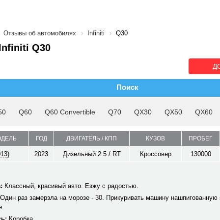
Отзывы об автомобилях
Infiniti
Q30
nfiniti Q30
Д
Поиск
50
Q60
Q60 Convertible
Q70
QX30
QX50
QX60
ОДЕЛЬ
ГОД
ДВИГАТЕЛЬ / КПП
КУЗОВ
ПРОБЕГ
013)
2023
Дизельный 2.5 / RT
Кроссовер
130000
:
Классный, красивый авто. Езжу с радостью.
Один раз замерзла на морозе - 30. Прикуривать машину нашпигованную 
е
ь:
Коробка