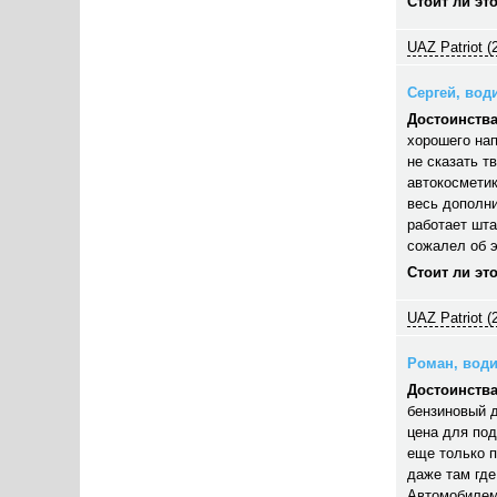
Стоит ли эт
UAZ Patriot (
Сергей, води
Достоинства
хорошего нап
не сказать т
автокосметик
весь дополни
работает шта
сожалел об э
Стоит ли эт
UAZ Patriot (
Роман, водит
Достоинства
бензиновый д
цена для под
еще только п
даже там где
Автомобилем