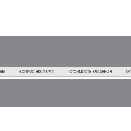
ЙВЫ
ВОПРОС ЭКСПЕРТУ
СТОИМОСТЬ ВЛАДЕНИЯ
О