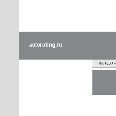
auto
rating
.ru
ТЕСТ-ДРА