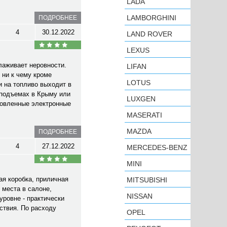
LADA
LAMBORGHINI
ПОДРОБНЕЕ
4
30.12.2022
LAND ROVER
LEXUS
лаживает неровности.
LIFAN
 ни к чему кроме
LOTUS
и на топливо выходит в
 подъемах в Крыму или
LUXGEN
ановленные электронные
MASERATI
MAZDA
ПОДРОБНЕЕ
4
27.12.2022
MERCEDES-BENZ
MINI
ая коробка, приличная
MITSUBISHI
 места в салоне,
NISSAN
уровне - практически
ствия. По расходу
OPEL