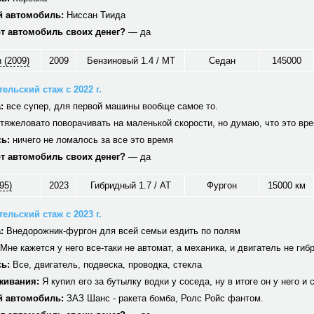
 автомобиль:
Ниссан Тиида
от автомобиль своих денег?
— да
 (2009)
2009
Бензиновый 1.4 / MT
Седан
145000
ельский стаж с 2022 г.
:
все супер, для первой машины вообще самое то.
тяжеловато поворачивать на маленькой скорости, но думаю, что это вр
ь:
ничего не ломалось за все это время
от автомобиль своих денег?
— да
95)
2023
Гибридный 1.7 / AT
Фургон
15000 км
ельский стаж с 2023 г.
:
Внедорожник-фургон для всей семьи ездить по полям
Мне кажется у него все-таки не автомат, а механика, и двигатель не гиб
ь:
Все, двигатель, подвеска, проводка, стекла
живания:
Я купил его за бутылку водки у соседа, ну в итоге он у него и 
 автомобиль:
ЗАЗ Шанс - ракета бомба, Ролс Ройс фантом.