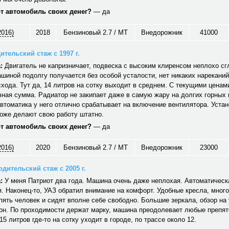
от автомобиль своих денег?
— да
2016)
2018
Бензиновый 2.7 / MT
Внедорожник
41000
ительский стаж с 1997 г.
:
Двигатель не капризничает, подвеска с высоким клиренсом неплохо сг
шиной подолгу получается без особой усталости, нет никаких нареканий
хода. Тут да, 14 литров на сотку выходит в среднем. С текущими ценам
ная сумма. Радиатор не закипает даже в самую жару на долгих горных
автоматика у него отлично срабатывает на включение вентилятора. Уст
тоже делают свою работу штатно.
от автомобиль своих денег?
— да
2016)
2020
Бензиновый 2.7 / MT
Внедорожник
23000
дительский стаж с 2005 г.
:
У меня Патриот два года. Машина очень даже неплохая. Автоматическ
. Наконец-то, УАЗ обратил внимание на комфорт. Удобные кресла, много
ять человек и сидят вполне себе свободно. Большие зеркала, обзор на 
он. По проходимости держат марку, машина преодолевает любые препят
15 литров где-то на сотку уходит в городе, по трассе около 12.