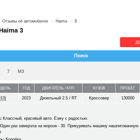
Отзывы об автомобилях
Haima
3
Haima 3
Д
Поиск
7
M3
ОДЕЛЬ
ГОД
ДВИГАТЕЛЬ / КПП
КУЗОВ
ПРОБЕГ
013)
2023
Дизельный 2.5 / RT
Кроссовер
130000
:
Классный, красивый авто. Езжу с радостью.
Один раз замерзла на морозе - 30. Прикуривать машину нашпигованную 
е
ь:
Коробка