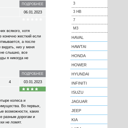
3
ПОДРОБНЕЕ
3 HB
06.01.2023
7
M3
их всякого, хотя
е конечно жесткий если
HAVAL
 отмывается, а после
HAWTAI
 видать, низ у меня
 не слышно, все
HONDA
оды я никогда не
HOWER
ПОДРОБНЕЕ
HYUNDAI
4
03.01.2023
INFINITI
ISUZU
етыре колеса и
JAGUAR
еимущества. Во первых,
JEEP
ые возможности, каких
же разным дорогам и
KIA
ки не ломят.