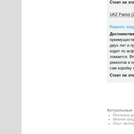
Стоит ли эт
UAZ Patriot (
Кирилл, води
Достоинства
преимуществ
двух лет и п
ездит по асф
ломается. В
ремонтов и 
сам коробку 
Стоит ли эт
Актуальные 
Реальные до
Мнение вла
Опыт эксплу