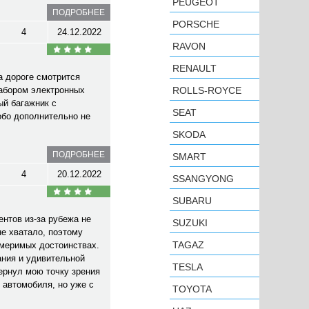
PEUGEOT
ПОДРОБНЕЕ
PORSCHE
4
24.12.2022
RAVON
RENAULT
а дороге смотрится
набором электронных
ROLLS-ROYCE
ый багажник с
SEAT
обо дополнительно не
SKODA
ПОДРОБНЕЕ
SMART
4
20.12.2022
SSANGYONG
SUBARU
нтов из-за рубежа не
SUZUKI
не хватало, поэтому
TAGAZ
змеримых достоинствах.
ания и удивительной
TESLA
ернул мою точку зрения
 автомобиля, но уже с
TOYOTA