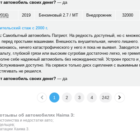
от автомобиль своих денег?
— да
2016)
2019
Бензиновый 2.7 / MT
Внедорожник
32000
тельский стаж с 2000 г.
:
Самобытный автомобиль Патриот. На редкость доступный, но с множе
 перед простыми машинами. Внешность внушительная, ничего лишнего. 
ризнаюсь, ничего катастрофического у него я пока не выявил. Заводится 
альту, глубокой грязи или высоким сугробам достаточно легко, не гремит,
полне себе надежный автомобиль без неожиданностей. Устроен просто и
обслуживания доступно. На сервисе только диск сцепления с выжимным
стягивать не решился.
от автомобиль своих денег?
— да
1
2
3
4
242
отзывы об автомобилях Haima 3:
стоинства и недостатки авто;
дельцев;
атации Хаима 3.