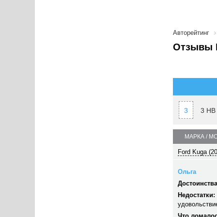
Авторейтинг
Отзывы 
3
3 HB
МАРКА / М
Ford Kuga (2
Ольга
Достоинства
Недостатки:
удовольстви
Что ломалос