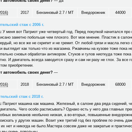
от автомобиль своих денег?
— да
2016)
2017
Бензиновый 2.7 / MT
Внедорожник
44000
тельский стаж с 2006 г.
:
У меня вот Патриот уже четвертый год. Перед покупкой начитался про н
исано заметно побольше чем плохого. Вот мое мнение. Пластик в салон
вердый, но все же не скрипит и не гремит. От любой грязи и масла легко
и выглядит как только что из магазина. Ржавчины на кузове тоже пока не
тельно сновья обработан антикором. Стуков и гулов ниоткуда тоже пока
тно. И двигатель всегда заводится сразу и сам ни разу не глох. За все г
том приобретении.
от автомобиль своих денег?
—
2016)
2018
Бензиновый 2.7 / MT
Внедорожник
68000
ельский стаж с 2018 г.
:
Патриот машина как машина. Железный, в салоне два ряда сидений, ч
вигатель. Чего особо расписывать? Однако есть у него два главных пр
обных великанов необычно низкая, а во-вторых, повышенные внедорожн
оискать у других машин. Возит уже третий год без проблем по очень да
 их нет и никогда не было.Мастера совсем даже не зажратые и практичес
 мы очень довольны.