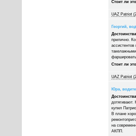
Стоит ли эт
UAZ Patriot (
Георгий, вод
Достоинства
прилично. Ко
ассистентов 
такелажными
фаршировать,
Стоит ли эт
UAZ Patriot (
Юра, водител
Достоинства
дотягивают. 
купил Патрио
В плане хор
ремонтоприго
на современн
АКПП.