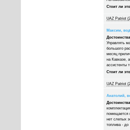
Стоит ли эт
UAZ Patriot (
Максим, вод
Достоинства
Управлять ма
большого рас
месяц прилич
на Кавказе, 
ассистенты 
Стоит ли эт
UAZ Patriot (
Анатолий, во
Достоинства
комплектация
помещается п
нет слепых з
топлива - до 