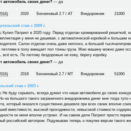
от автомобиль своих денег?
— да
2016)
2020
Бензиновый 2.7 / AT
Внедорожник
21000
ительский стаж с 2009 г.
:
Купил Патриот в 2020 году. Перед отделан хромированной решеткой, н
мплектация у меня не дешевая, с автоматической коробкой и большим 
водителя. Салон отделан очень даже неплохо, а большой тысячалитров
 петлями в полу вмещает пол тонны груза. Мою машину можно даже ос
 всё есть. По лютому бездорожью не езжу, берегу коробку.
от автомобиль своих денег?
— да
2016)
2018
Бензиновый 2.7 / MT
Внедорожник
51000
ьский стаж с 2003 г.
:
Не буду скрывать, всегда думал что наши автомобили до своих конкуре
Но на большого такого заграничного внедорожника денег мне тогда тупо 
та, который оказался существенно дешевле при всех своих вполне сои
ошей вместимости, высокой проходимости, невысокой стоимости содерж
дности он меня вполне устроил. И на самом деле Патриот просто перев
ый российский автопром. Подумываю теперь о покупке версии такого же