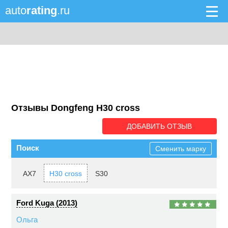
auto
rating
.ru
Отзывы Dongfeng H30 cross
ДОБАВИТЬ ОТЗЫВ
Поиск
Сменить марку
AX7
H30 cross
S30
Ford Kuga (2013)
Ольга