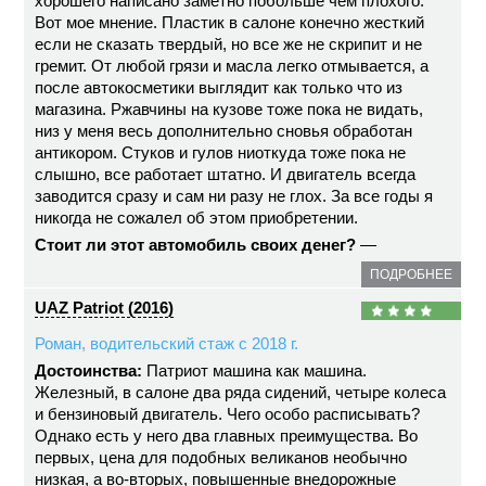
хорошего написано заметно побольше чем плохого.
Вот мое мнение. Пластик в салоне конечно жесткий
если не сказать твердый, но все же не скрипит и не
гремит. От любой грязи и масла легко отмывается, а
после автокосметики выглядит как только что из
магазина. Ржавчины на кузове тоже пока не видать,
низ у меня весь дополнительно сновья обработан
антикором. Стуков и гулов ниоткуда тоже пока не
слышно, все работает штатно. И двигатель всегда
заводится сразу и сам ни разу не глох. За все годы я
никогда не сожалел об этом приобретении.
Стоит ли этот автомобиль своих денег?
—
ПОДРОБНЕЕ
UAZ Patriot (2016)
Роман, водительский стаж с 2018 г.
Достоинства:
Патриот машина как машина.
Железный, в салоне два ряда сидений, четыре колеса
и бензиновый двигатель. Чего особо расписывать?
Однако есть у него два главных преимущества. Во
первых, цена для подобных великанов необычно
низкая, а во-вторых, повышенные внедорожные