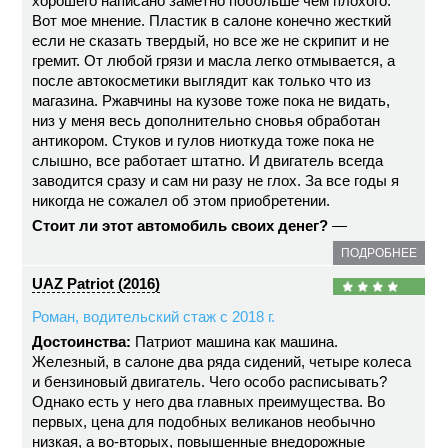
хорошего написано заметно побольше чем плохого.
Вот мое мнение. Пластик в салоне конечно жесткий
если не сказать твердый, но все же не скрипит и не
гремит. От любой грязи и масла легко отмывается, а
после автокосметики выглядит как только что из
магазина. Ржавчины на кузове тоже пока не видать,
низ у меня весь дополнительно сновья обработан
антикором. Стуков и гулов ниоткуда тоже пока не
слышно, все работает штатно. И двигатель всегда
заводится сразу и сам ни разу не глох. За все годы я
никогда не сожалел об этом приобретении.
Стоит ли этот автомобиль своих денег?
—
ПОДРОБНЕЕ
UAZ Patriot (2016)
Роман, водительский стаж с 2018 г.
Достоинства:
Патриот машина как машина.
Железный, в салоне два ряда сидений, четыре колеса
и бензиновый двигатель. Чего особо расписывать?
Однако есть у него два главных преимущества. Во
первых, цена для подобных великанов необычно
низкая, а во-вторых, повышенные внедорожные