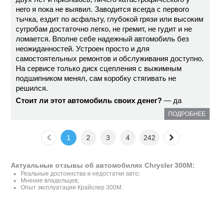
него я пока не выявил. Заводится всегда с первого
тычка, ездит по асфальту, глубокой грязи или высоким
сугробам достаточно легко, не гремит, не гудит и не
ломается. Вполне себе надежный автомобиль без
неожиданностей. Устроен просто и для
самостоятельных ремонтов и обслуживания доступно.
На сервисе только диск сцепления с выжимным
подшипником менял, сам коробку стягивать не
решился.
Стоит ли этот автомобиль своих денег?
— да
ПОДРОБНЕЕ
1
2
3
4
242
Актуальные отзывы об автомобилях Chrysler 300M:
Реальные достоинства и недостатки авто;
Мнение владельцев;
Опыт эксплуатации Крайслер 300М.