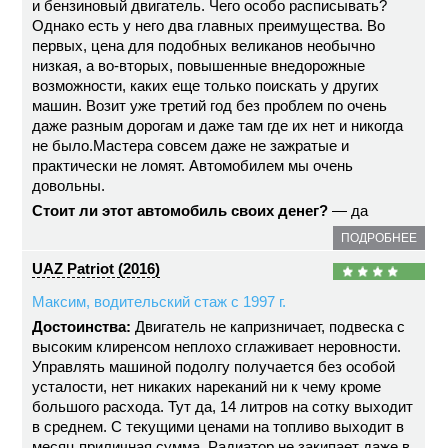
и бензиновый двигатель. Чего особо расписывать?
Однако есть у него два главных преимущества. Во
первых, цена для подобных великанов необычно
низкая, а во-вторых, повышенные внедорожные
возможности, каких еще только поискать у других
машин. Возит уже третий год без проблем по очень
даже разным дорогам и даже там где их нет и никогда
не было.Мастера совсем даже не зажратые и
практически не ломят. Автомобилем мы очень
довольны.
Стоит ли этот автомобиль своих денег?
— да
ПОДРОБНЕЕ
UAZ Patriot (2016)
Максим, водительский стаж с 1997 г.
Достоинства:
Двигатель не капризничает, подвеска с
высоким клиренсом неплохо сглаживает неровности.
Управлять машиной подолгу получается без особой
усталости, нет никаких нареканий ни к чему кроме
большого расхода. Тут да, 14 литров на сотку выходит
в среднем. С текущими ценами на топливо выходит в
месяц приличная сумма. Радиатор не закипает даже в