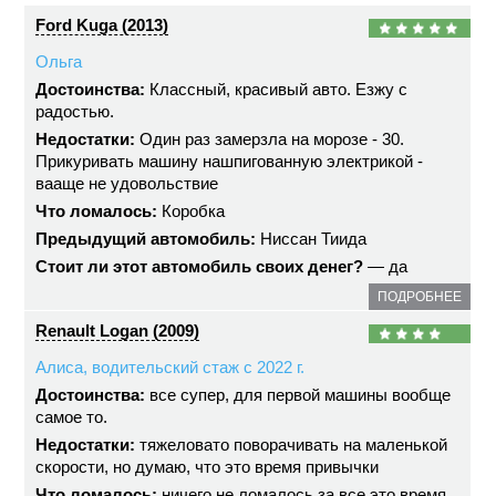
Ford Kuga (2013)
Ольга
Достоинства:
Классный, красивый авто. Езжу с
радостью.
Недостатки:
Один раз замерзла на морозе - 30.
Прикуривать машину нашпигованную электрикой -
вааще не удовольствие
Что ломалось:
Коробка
Предыдущий автомобиль:
Ниссан Тиида
Стоит ли этот автомобиль своих денег?
— да
ПОДРОБНЕЕ
Renault Logan (2009)
Алиса, водительский стаж с 2022 г.
Достоинства:
все супер, для первой машины вообще
самое то.
Недостатки:
тяжеловато поворачивать на маленькой
скорости, но думаю, что это время привычки
Что ломалось:
ничего не ломалось за все это время