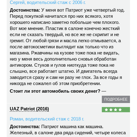
Сергей, водительский стаж с 2006 г.
Достоинства:
У меня вот Патриот уже четвертый год.
Перед покупкой начитался про них всякого, хотя
хорошего написано заметно побольше чем плохого.
Вот мое мнение. Пластик в салоне конечно жесткий
если не сказать твердый, но все же не скрипит и не
гремит. От любой грязи и масла легко отмывается, а
после автокосметики выглядит как только что из
магазина. Ржавчины на кузове тоже пока не видать,
низ у меня весь дополнительно сновья обработан
антикором. Стуков и гулов ниоткуда тоже пока не
слышно, все работает штатно. И двигатель всегда
заводится сразу и сам ни разу не глох. За все годы я
никогда не сожалел об этом приобретении.
Стоит ли этот автомобиль своих денег?
—
ПОДРОБНЕЕ
UAZ Patriot (2016)
Роман, водительский стаж с 2018 г.
Достоинства:
Патриот машина как машина.
Железный, в салоне два ряда сидений, четыре колеса