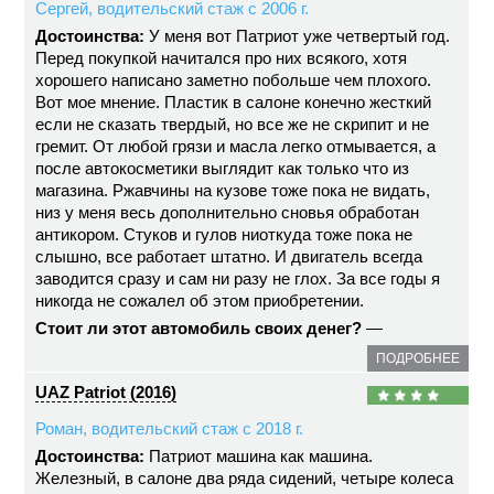
Сергей, водительский стаж с 2006 г.
Достоинства:
У меня вот Патриот уже четвертый год.
Перед покупкой начитался про них всякого, хотя
хорошего написано заметно побольше чем плохого.
Вот мое мнение. Пластик в салоне конечно жесткий
если не сказать твердый, но все же не скрипит и не
гремит. От любой грязи и масла легко отмывается, а
после автокосметики выглядит как только что из
магазина. Ржавчины на кузове тоже пока не видать,
низ у меня весь дополнительно сновья обработан
антикором. Стуков и гулов ниоткуда тоже пока не
слышно, все работает штатно. И двигатель всегда
заводится сразу и сам ни разу не глох. За все годы я
никогда не сожалел об этом приобретении.
Стоит ли этот автомобиль своих денег?
—
ПОДРОБНЕЕ
UAZ Patriot (2016)
Роман, водительский стаж с 2018 г.
Достоинства:
Патриот машина как машина.
Железный, в салоне два ряда сидений, четыре колеса