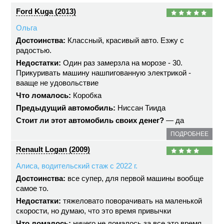
Ford Kuga (2013)
Ольга
Достоинства:
Классный, красивый авто. Езжу с
радостью.
Недостатки:
Один раз замерзла на морозе - 30.
Прикуривать машину нашпигованную электрикой -
вааще не удовольствие
Что ломалось:
Коробка
Предыдущий автомобиль:
Ниссан Тиида
Стоит ли этот автомобиль своих денег?
— да
ПОДРОБНЕЕ
Renault Logan (2009)
Алиса, водительский стаж с 2022 г.
Достоинства:
все супер, для первой машины вообще
самое то.
Недостатки:
тяжеловато поворачивать на маленькой
скорости, но думаю, что это время привычки
Что ломалось:
ничего не ломалось за все это время