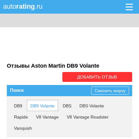
auto
rating
.ru
Отзывы Aston Martin DB9 Volante
ДОБАВИТЬ ОТЗЫВ
Поиск
Сменить марку
DB9
DB9 Volante
DBS
DBS Volante
Rapide
V8 Vantage
V8 Vantage Roadster
Vanquish