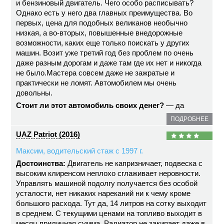
и бензиновый двигатель. Чего особо расписывать?
Однако есть у него два главных преимущества. Во
первых, цена для подобных великанов необычно
низкая, а во-вторых, повышенные внедорожные
возможности, каких еще только поискать у других
машин. Возит уже третий год без проблем по очень
даже разным дорогам и даже там где их нет и никогда
не было.Мастера совсем даже не зажратые и
практически не ломят. Автомобилем мы очень
довольны.
Стоит ли этот автомобиль своих денег?
— да
ПОДРОБНЕЕ
UAZ Patriot (2016)
Максим, водительский стаж с 1997 г.
Достоинства:
Двигатель не капризничает, подвеска с
высоким клиренсом неплохо сглаживает неровности.
Управлять машиной подолгу получается без особой
усталости, нет никаких нареканий ни к чему кроме
большого расхода. Тут да, 14 литров на сотку выходит
в среднем. С текущими ценами на топливо выходит в
месяц приличная сумма. Радиатор не закипает даже в