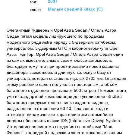
2007
год:
Малый средний класс (C)
класс:
Элегантный 4-дверный Opel Astra Sedan / Опель Астра
Седан пятая модель лидирующего по продажам
модельного ряда Astra наряду с 5-дверным хэтчбеком,
универсалом, 3-дверным GTC и кабриолетом-купе Opel
Astra TwinTop. Opel Astra Sedan / Опель Астра Седан один
из самых вместительных в своём классе автомобиль
благодаря тому, что при проектировании новой машины
дизайнеры заимствовали длинную колесную базу от
универсала, которая составляет целых 2703 мм. Благодаря
этому решению салон получился просторным, а объём
багажного отделения превышает 500 литров. Помимо этого,
уже в стандартной комплектации для увеличения объёма
багажника предусмотрена спинка заднего сиденья,
разделенная в отношении 60:40. Плавность хода и
отличные динамические характеристики автомобилю
должны обеспечить шасси IDS (Interactive Driving System -
Интерактивная система вождения) со стойками "Мак-
Ферсон" в передней подвеске и запатентованным задним