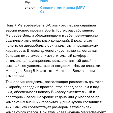
2009
год:
Средние минивэны (MPV-
класс:
C)
Новый Merscedes-Benz В-Class - это первая серийная
версия нового проекта Sports Tourer, разработанного
Mercedes-Benz и объединившего в себе преимущества
различных автомобильных концепций. В результате
получился автомобиль с оригинальным и независимым
характером: В-класс демонстрирует такие качества как
большая вместимость, исключительный комфорт,
оптимальная функциональность, элегантный дизайн и
высочайшее удовольствие от вождения. Иными словами:
Мерседес-Бенц B-Класс - это Mercedes-Benz в новом
измерении.
Технология «сэндвич», позволяющая разместить двигатель
и коробку передач в пространстве перед салоном и под
ним, обеспечивает новому В-классу вместительный и
просторный салон на уровне седана или универсала при
компактных внешних габаритах. Длина кузова составляет
4270 мм, что соответствует размерам автомобилей
компактного класса. При этом новая модель Mercedes-Benz