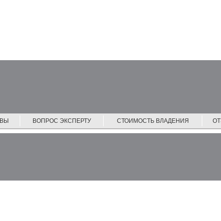
ЙВЫ
ВОПРОС ЭКСПЕРТУ
СТОИМОСТЬ ВЛАДЕНИЯ
О