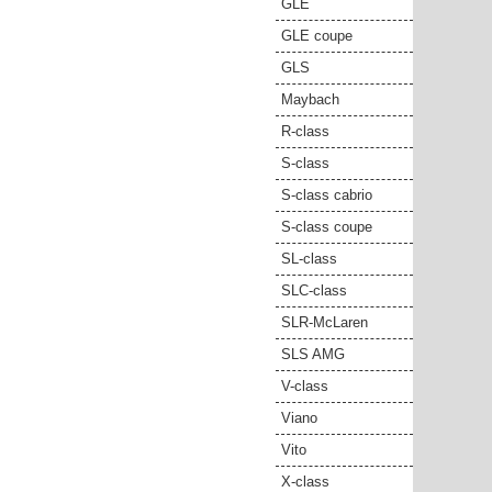
GLE
GLE coupe
GLS
Maybach
R-class
S-class
S-class cabrio
S-class coupe
SL-class
SLC-class
SLR-McLaren
SLS AMG
V-class
Viano
Vito
X-class