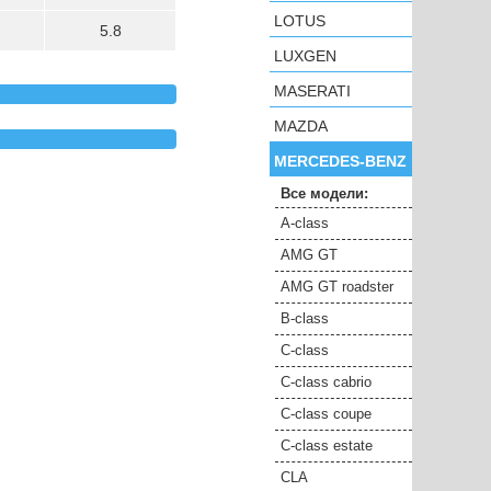
LOTUS
5.8
LUXGEN
MASERATI
MAZDA
MERCEDES-BENZ
Все модели:
A-class
AMG GT
AMG GT roadster
B-class
C-class
C-class cabrio
C-class coupe
C-class estate
CLA