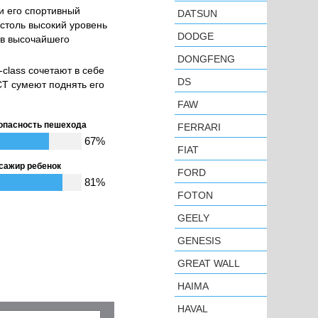
и его спортивный
DATSUN
 столь высокий уровень
DODGE
ов высочайшего
DONGFENG
class сочетают в себе
DS
CT сумеют поднять его
FAW
опасность пешехода
FERRARI
67%
FIAT
сажир ребенок
FORD
81%
FOTON
GEELY
GENESIS
GREAT WALL
HAIMA
HAVAL