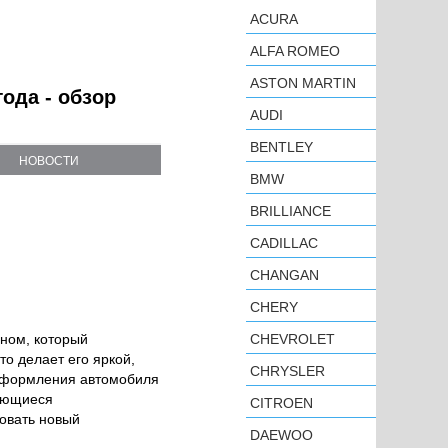
ACURA
ALFA ROMEO
ASTON MARTIN
года - обзор
AUDI
BENTLEY
НОВОСТИ
BMW
BRILLIANCE
CADILLAC
CHANGAN
CHERY
йном, который
CHEVROLET
о делает его яркой,
CHRYSLER
 оформления автомобиля
чающиеся
CITROEN
овать новый
DAEWOO