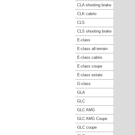
CLA shooting brake
CLK cabrio
CLS
CLS shooting brake
E-class
E-class all-terrain
E-class cabrio
E-class coupe
E-class estate
G-class
GLA
GLC
GLC AMG
GLC AMG Coupe
GLC coupe