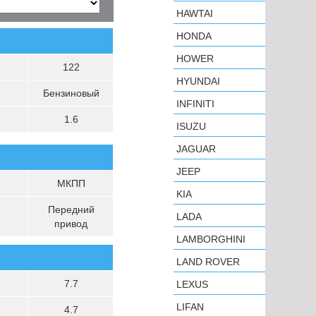
HAWTAI
HONDA
HOWER
122
HYUNDAI
Бензиновый
INFINITI
1.6
ISUZU
JAGUAR
JEEP
МКПП
KIA
Передний
LADA
привод
LAMBORGHINI
LAND ROVER
7.7
LEXUS
LIFAN
4.7