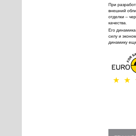
При разработ
внешний обли
отделки – че
качества.
Его динамика 
силу и эконом
динамику еще