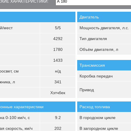
КИЕ ХАРАКТЕРИСТИКИ:
Двигатель
й/мест
5/5
Мощность двигателя, л.с.
4292
Тип двигателя
1780
Объём двигателя, л
1433
Трансмиссия
освет, см
н/д
Коробка передач
ника, л
341
Привод
Хэтчбек
онные характеристики
Расход топлива
а 0-100 км/ч, с
9.2
В городском цикле
я скорость, км/ч
202
В загородном цикле