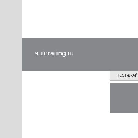
auto
rating
.ru
ТЕСТ-ДРА