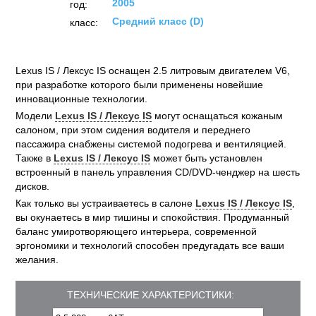
2005
год:
Средний класс (D)
класс:
Lexus IS / Лексус IS оснащен 2.5 литровым двигателем V6,
при разработке которого были применены новейшие
инновационные технологии.
Модели
Lexus IS / Лексус IS
могут оснащаться кожаным
салоном, при этом сидения водителя и переднего
пассажира снабжены системой подогрева и вентиляцией.
Также в
Lexus IS / Лексус IS
может быть установлен
встроенный в панель управления CD/DVD-ченджер на шесть
дисков.
Как только вы устраиваетесь в салоне
Lexus IS / Лексус IS
,
вы окунаетесь в мир тишины и спокойствия. Продуманный
баланс умиротворяющего интерьера, современной
эргономики и технологий способен предугадать все ваши
желания.
ТЕХНИЧЕСКИЕ ХАРАКТЕРИСТИКИ: