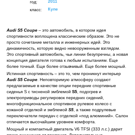
2011
год:
Купе
класс:
Audi
S5
Coupe
– это автомобиль, в котором идея
спортивности воплощена классическим образом. Это не
просто сочетание металла и инженерных идей. Это
динамичность, которую видно невооруженным взглядом.
Это спортивный автомобиль, чьи линии безупречны, а новая
концепция двигателя готова к любым испытаниям. Еще
более точный. Еще более отзывчивый. Еще более мощный.
Истинная спортивность – это то, чем проникнут интерьер
Audi
S5
Coupe
. Неповторимую атмосферу создают
предлагаемые в качестве опции передние спортивные
сиденья S с тисненой эмблемой
S5
, подогрев и
электроприводы регулировок передних сидений,
многофункциональное спортивное рулевое колесо с
кожаной отделкой и эмблемой
S5
, а также подрулевые
переключатели передач с отделкой «под алюминий». Салон
отличается высочайшим уровнем комфорта.
Мощный и компактный двигатель V6 TFSI (333 л.с.) дарит