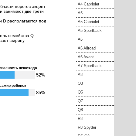
A4 Cabriolet
бласти порогов акцент
и занимают две трети
A5
ки D располагаются под
A5 Cabriolet
A5 Sportback
ель семейства Q.
A6
ивает ширину
A6 Allroad
A6 Avant
A7 Sportback
опасность пешехода
52%
A8
Q3
сажир ребенок
85%
Q5
Q7
Q8
R8
R8 Spyder