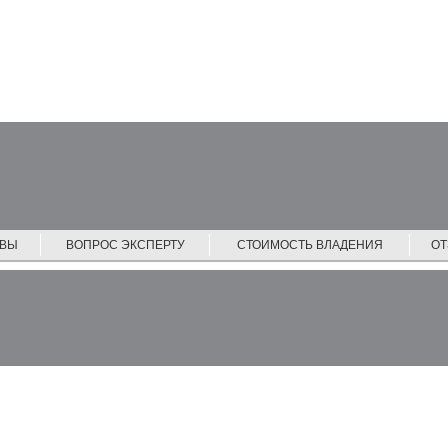
ЙВЫ
ВОПРОС ЭКСПЕРТУ
СТОИМОСТЬ ВЛАДЕНИЯ
О