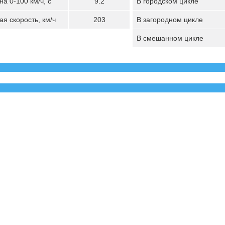
а 0-100 км/ч, с
9.2
В городском цикле
я скорость, км/ч
203
В загородном цикле
В смешанном цикле