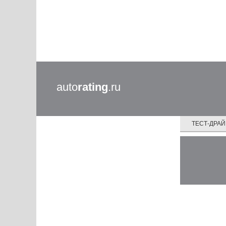
auto
rating
.ru
ТЕСТ-ДРА