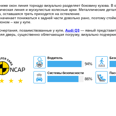
иже окон линия торнадо визуально разделяет боковину кузова. В о
ическая линия и мускулистые колесные арки. Металлические детал
а, оставшаяся треть приходится на остекление.
начинает понижаться к задней части довольно рано, поэтому стой
оном – как у купе.
очертания, позаимствованные у купе,
Audi Q3
— явный представит
яя дверь, существенно облегчающая погрузку, визуально подчерк
Водитель
Без
94%
Системы безопасности
Пас
86%