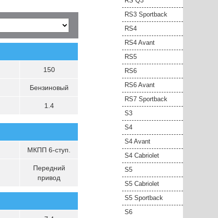
RS Q3
RS3 Sportback
RS4
RS4 Avant
RS5
150
RS6
RS6 Avant
Бензиновый
RS7 Sportback
1.4
S3
S4
S4 Avant
МКПП 6-ступ.
S4 Cabriolet
Передний
S5
привод
S5 Cabriolet
S5 Sportback
S6