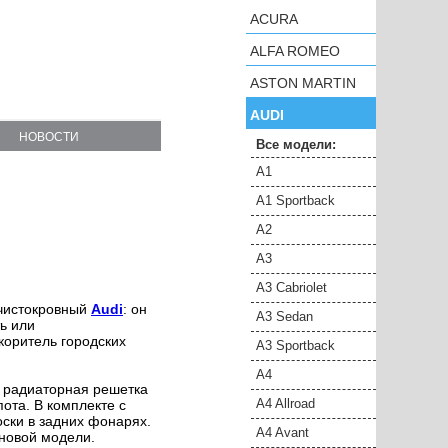
ACURA
ALFA ROMEO
ASTON MARTIN
AUDI
НОВОСТИ
Все модели:
A1
A1 Sportback
A2
A3
A3 Cabriolet
 чистокровный
Audi
: он
A3 Sedan
ть или
оритель городских
A3 Sportback
A4
 радиаторная решетка
A4 Allroad
ота. В комплекте с
ки в задних фонарях.
A4 Avant
новой модели.