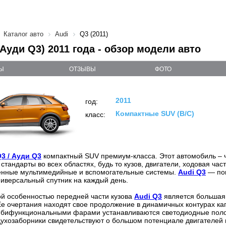
Каталог авто
Audi
Q3 (2011)
(Ауди Q3) 2011 года - обзор модели авто
Ы
ОТЗЫВЫ
ФОТО
2011
год:
Компактные SUV (B/C)
класс:
Q3 / Ауди Q3
компактный SUV премиум-класса. Этот автомобиль –
стандарты во всех областях, будь то кузов, двигатели, ходовая час
енные мультимедийные и вспомогательные системы.
Audi Q3
— пок
ниверсальный спутник на каждый день.
й особенностью передней части кузова
Audi Q3
является большая
 Ее очертания находят свое продолжение в динамичных контурах кап
бифункциональными фарами устанавливаются светодиодные полос
ухозаборники свидетельствуют о большом потенциале двигателей 