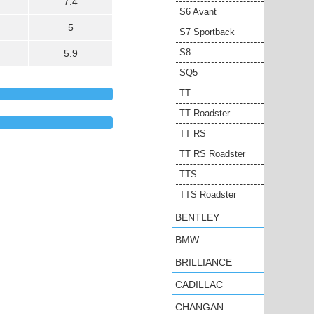
7.4
S6 Avant
5
S7 Sportback
S8
5.9
SQ5
TT
TT Roadster
TT RS
TT RS Roadster
TTS
TTS Roadster
BENTLEY
BMW
BRILLIANCE
CADILLAC
CHANGAN