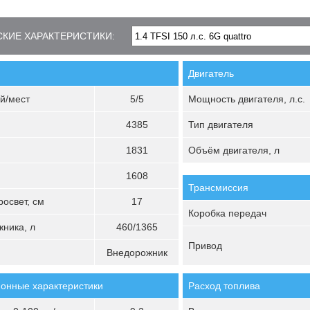
КИЕ ХАРАКТЕРИСТИКИ:
Двигатель
й/мест
5/5
Мощность двигателя, л.с.
4385
Тип двигателя
1831
Объём двигателя, л
1608
Трансмиссия
освет, см
17
Коробка передач
ника, л
460/1365
Привод
Внедорожник
онные характеристики
Расход топлива