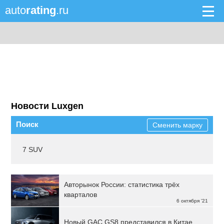
auto
rating
.ru
Новости Luxgen
Поиск
Сменить марку
7 SUV
Авторынок России: статистика трёх
кварталов
6 октября '21
Новый GAC GS8 представился в Китае