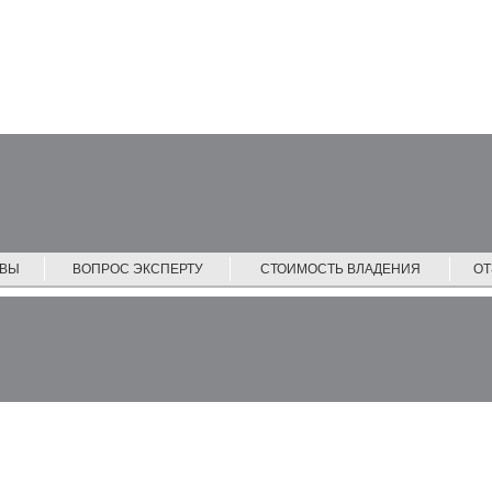
ЙВЫ
ВОПРОС ЭКСПЕРТУ
СТОИМОСТЬ ВЛАДЕНИЯ
О