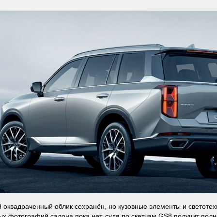
 оквадраченный облик сохранён, но кузовные элементы и светотех
х фотографий салона пока нет, судя по скетчам GS8 получит пол