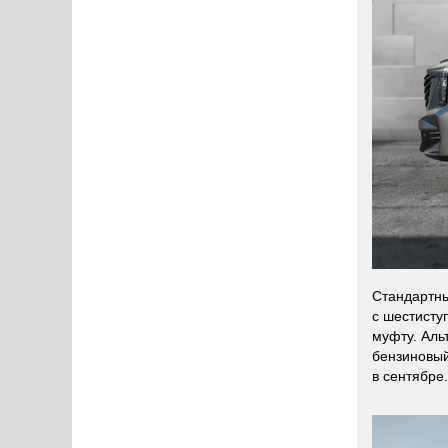
Стандартны
с шестисту
муфту. Аль
бензиновый
в сентябре.