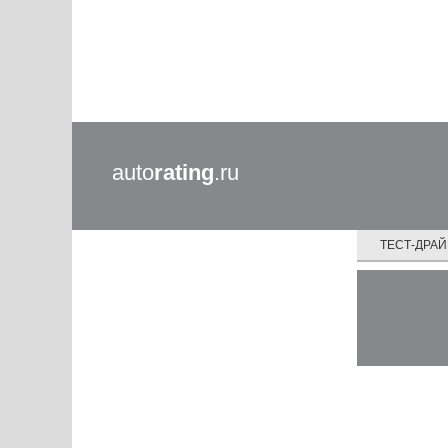
auto
rating
.ru
ТЕСТ-ДРА