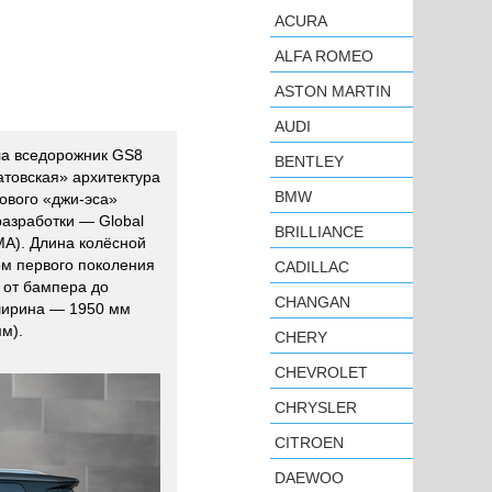
ACURA
ALFA ROMEO
ASTON MARTIN
AUDI
ла вседорожник GS8
BENTLEY
атовская» архитектура
BMW
нового «джи-эса»
азработки — Global
BRILLIANCE
PMA). Длина колёсной
ом первого поколения
CADILLAC
, от бампера до
CHANGAN
ширина — 1950 мм
м).
CHERY
CHEVROLET
CHRYSLER
CITROEN
DAEWOO