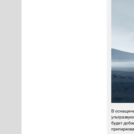
В оснащени
ультразвук
будет доба
припаркова