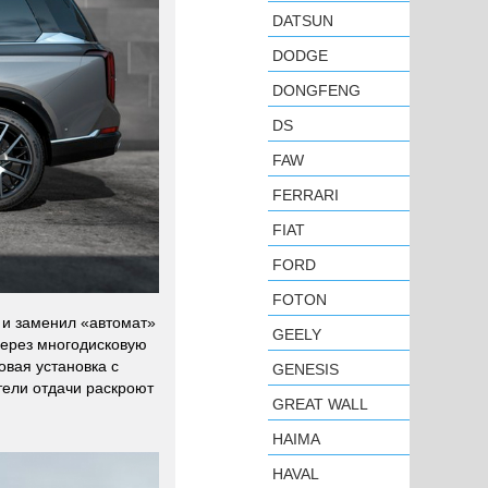
DATSUN
DODGE
DONGFENG
DS
FAW
FERRARI
FIAT
FORD
FOTON
) и заменил «автомат»
GEELY
через многодисковую
овая установка с
GENESIS
тели отдачи раскроют
GREAT WALL
HAIMA
HAVAL