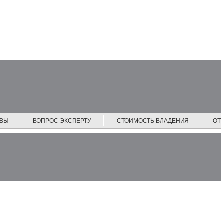
ЙВЫ
ВОПРОС ЭКСПЕРТУ
СТОИМОСТЬ ВЛАДЕНИЯ
О