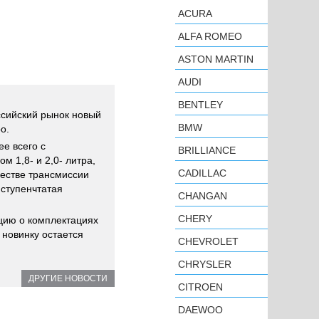
ACURA
ALFA ROMEO
ASTON MARTIN
AUDI
BENTLEY
ссийский рынок новый
BMW
o.
ее всего с
BRILLIANCE
 1,8- и 2,0- литра,
CADILLAC
честве трансмиссии
иступенчтатая
CHANGAN
CHERY
цию о комплектациях
 новинку остается
CHEVROLET
CHRYSLER
ДРУГИЕ НОВОСТИ
CITROEN
DAEWOO