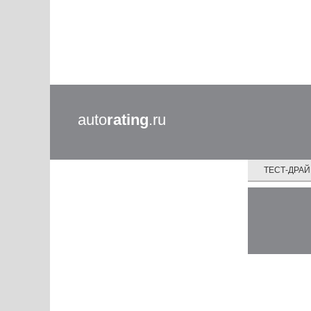
auto
rating
.ru
ТЕСТ-ДРА