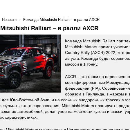
Новости
Команда Mitsubishi Ralliart – в ралли AXCR
Mitsubishi Ralliart – в ралли AXCR
Команда Mitsubishi Ralliart при 
Mitsubishi Motors примет участие 
Country Rally (AXCR) 2022, котор
августа. Команда будет соревнова
массой в 1 тонну.
AXCR – это гонки по пересеченно
сертифицированные Международ
федерацией (FIA). Соревнования
образом в Таиланде, в жарком и 
 для Юго-Восточной Азии, и на сложных внедорожных трассах в гор
результаты этого соревнования, Mitsubishi Motors планирует продо
вование автомобилей, делая упор на жесткости кузова и шасси, у
х характеристиках.
ды Mitsubishi Motors участвовала в Чемпионате мира по ралли и ра