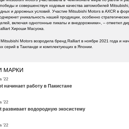
победы и совершенствуя ходовые качества автомобилей Mitsubishi
дных и дорожных условий. Участие Mitsubishi Motors в AXCR в фор
одчеркнет уникальность нашей продукции, особенно стратегически
лей, включая однотонные пикапы и внедорожники», – отметил ди
Ralliart Хироши Масуока.
Mitsubishi Motors возродила бренд Ralliart в ноябре 2021 года и н
х серий в Таиланде и комплектующих в Японии.
И МАРКИ
а '22
t начинает работу в Пакистане
а '22
t развивает водородную экосистему
а '22