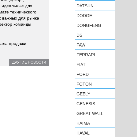
, идеальные для
DATSUN
мате технического
DODGE
х важных для рынка
ректор команды
DONGFENG
DS
ачала продажи
FAW
FERRARI
ДРУГИЕ НОВОСТИ
FIAT
FORD
FOTON
GEELY
GENESIS
GREAT WALL
HAIMA
HAVAL