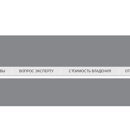
ЙВЫ
ВОПРОС ЭКСПЕРТУ
СТОИМОСТЬ ВЛАДЕНИЯ
О