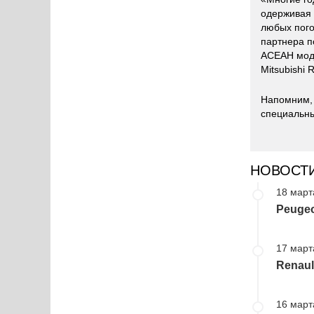
одерживая 
любых пого
партнера п
АСЕАН моде
Mitsubishi 
Напомним, 
специальны
НОВОСТ
18 март
Peugeo
17 март
Renaul
16 март