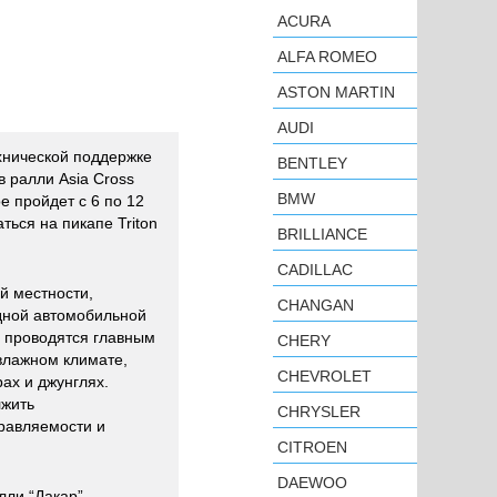
ACURA
ALFA ROMEO
ASTON MARTIN
AUDI
технической поддержке
BENTLEY
в ралли Asia Cross
BMW
ое пройдет с 6 по 12
ться на пикапе Triton
BRILLIANCE
CADILLAC
й местности,
CHANGAN
ной автомобильной
 проводятся главным
CHERY
влажном климате,
CHEVROLET
ах и джунглях.
лжить
CHRYSLER
правляемости и
CITROEN
DAEWOO
лли “Дакар”,