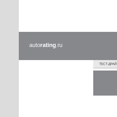
auto
rating
.ru
ТЕСТ-ДРА