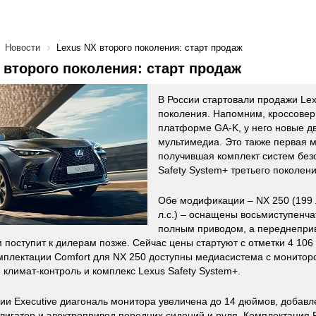
Новости
Lexus NX второго поколения: старт продаж
 второго поколения: старт продаж
В России стартовали продажи Lex
поколения. Напомним, кроссовер
платформе GA-K, у него новые дв
мультимедиа. Это также первая 
получившая комплект систем без
Safety System+ третьего поколени
Обе модификации – NX 250 (199 л
л.с.) – оснащены восьмиступенч
полным приводом, а переднепри
 поступит к дилерам позже. Сейчас цены стартуют с отметки 4 106 
мплектации Comfort для NX 250 доступны медиасистема с монитор
 климат-контроль и комплекс Lexus Safety System+.
ии Executive диагональ монитора увеличена до 14 дюймов, добав
авигатор и электропривод передних сидений и руля. Комплектация