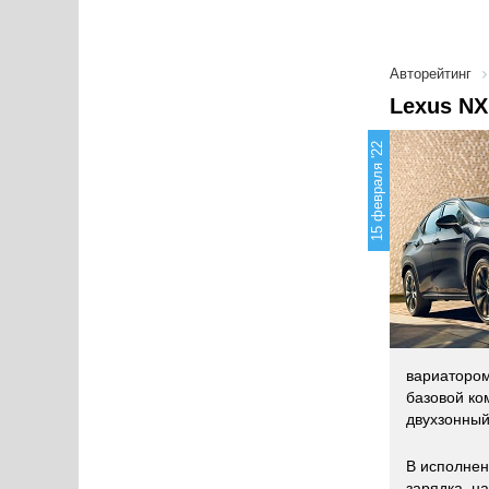
Авторейтинг
Lexus NX
15 февраля '22
вариатором
базовой ко
двухзонный
В исполнен
зарядка, н