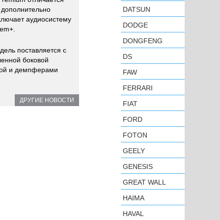
 дополнительно
DATSUN
ключает аудиосистему
DODGE
tem+.
DONGFENG
одель поставляется с
DS
ленной боковой
кой и демпферами
FAW
FERRARI
ДРУГИЕ НОВОСТИ
FIAT
FORD
FOTON
GEELY
GENESIS
GREAT WALL
HAIMA
HAVAL