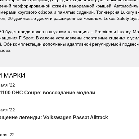
дений перфорированной кожей и панорамной крышей. Автомобиль
мерами кругового обзора и памятью сидений. Топ-версия Luxury в
son, 20-дюймовые диски и расширенный комплекс Lexus Safety Sys
50 будет представлен в двух комплектациях – Premium и Luxury. М
нащения F Sport. В салоне установлены спортивные сиденья с уси
. Обе комплектации дополнены адаптивной регулируемой подвес
узова.
И МАРКИ
аля '22
 1100 OHC Coupe: воссоздание модели
аля '22
щение легенды: Volkswagen Passat Alltrack
аля '22