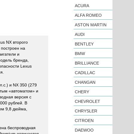
ACURA
ALFA ROMEO
ASTON MARTIN
AUDI
us NX второго
BENTLEY
 построен на
BMW
игатели и
модель бренда,
BRILLIANCE
опасности Lexus
я.
CADILLAC
CHANGAN
.с.) и NX 350 (279
атым «автоматом» и
CHERY
водная версия с
CHEVROLET
000 рублей. В
ом 9,8 дюйма,
CHRYSLER
CITROEN
лена беспроводная
DAEWOO
 Premium отличается