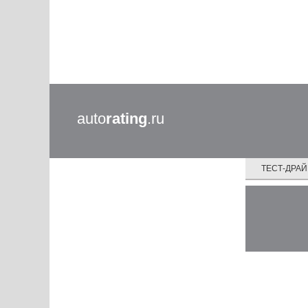
auto
rating
.ru
ТЕСТ-ДРА