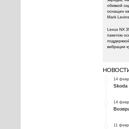
обивкой си
оснащен ка
Mark Levin
Lexus NX 3
пакетом ос
поддержкой
вибрации к
НОВОСТ
14 февр
Skoda
14 февр
Возвра
11 февр