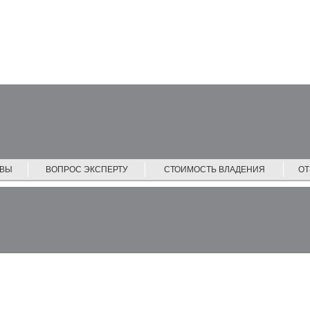
ЙВЫ
ВОПРОС ЭКСПЕРТУ
СТОИМОСТЬ ВЛАДЕНИЯ
О