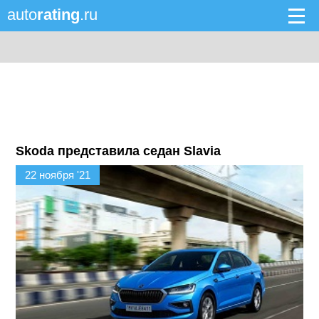
auto
rating
.ru
Skoda представила седан Slavia
22 ноября '21