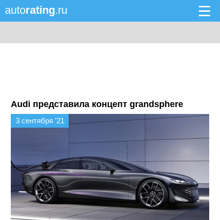
auto
rating
.ru
Audi представила концепт grandsphere
3 сентября '21