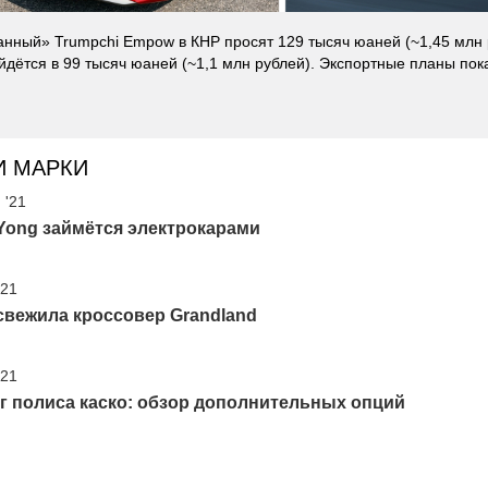
анный» Trumpchi Empow в КНР просят 129 тысяч юаней (~1,45 млн 
йдётся в 99 тысяч юаней (~1,1 млн рублей). Экспортные планы пок
И МАРКИ
 '21
Yong займётся электрокарами
'21
свежила кроссовер Grandland
'21
г полиса каско: обзор дополнительных опций