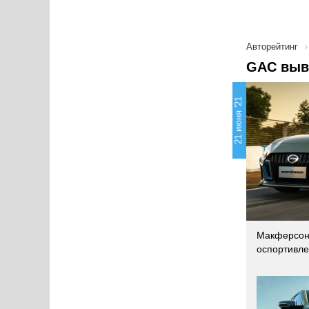
Авторейтинг
GAC выв
21 июня '21
Макферсон,
оспортивле