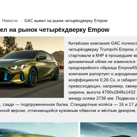
Новости
GAC вывел на рынок четырёхдверку Empow
ел на рынок четырёхдверку Empow
Китайская компания GAC полнос
четырёхдверку Trumpchi Empow, 
стартовали в КНР в прошедшие в
динамичный облик не изменился 
предсерийного образца Empow55,
компания рапортует о аэродина
коэффициенте 0,26 Cx, и габарит
превосходящих, например, свежу
ширина, высота 4700x1848x1432 
между осями 2736 мм. Подвеска 
 сзади — подпружиненная балка. Стандартные колёса — 16 и 17 
нной версии, отличающейся кузовным обвесом и жёлтым декором