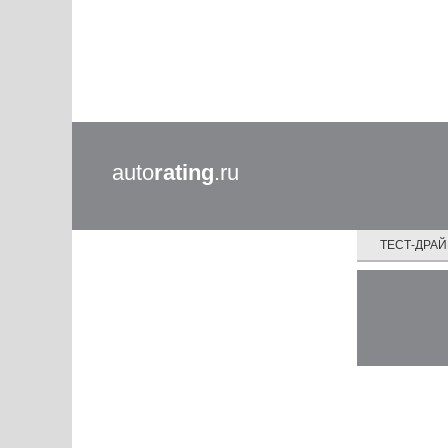
auto
rating
.ru
ТЕСТ-ДРА