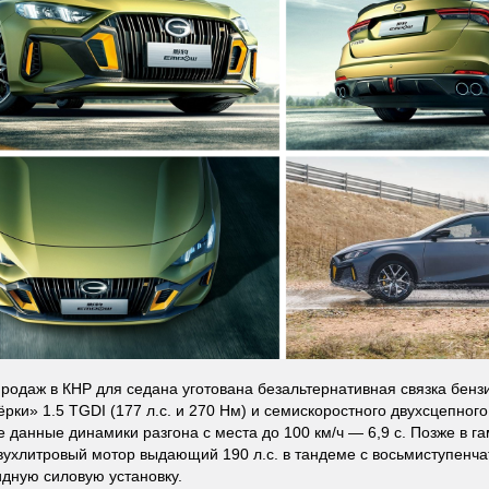
продаж в КНР для седана уготована безальтернативная связка бенз
ёрки» 1.5 TGDI (177 л.с. и 270 Нм) и семискоростного двухсцепног
 данные динамики разгона с места до 100 км/ч — 6,9 с. Позже в 
вухлитровый мотор выдающий 190 л.с. в тандеме с восьмиступенч
идную силовую установку.