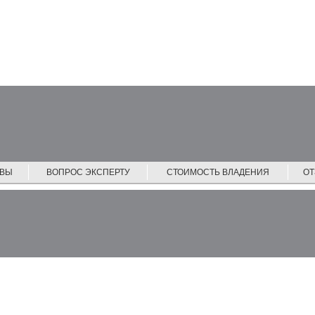
ЙВЫ
ВОПРОС ЭКСПЕРТУ
СТОИМОСТЬ ВЛАДЕНИЯ
О