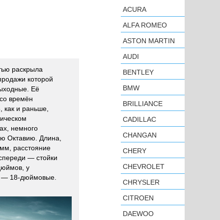
ACURA
ALFA ROMEO
ASTON MARTIN
AUDI
тью раскрыла
BENTLEY
продажи которой
BMW
ыходные. Её
со времён
BRILLIANCE
 как и раньше,
мическом
CADILLAC
ах, немного
CHANGAN
ю Октавию. Длина,
мм, расстояние
CHERY
спереди — стойки
CHEVROLET
дюймов, у
, — 18-дюймовые.
CHRYSLER
CITROEN
DAEWOO