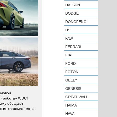
DATSUN
DODGE
DONGFENG
DS
FAW
FERRARI
FIAT
FORD
FOTON
GEELY
GENESIS
иновой
GREAT WALL
о «робота» WDCT.
гамму обещают
HAIMA
атым «автоматом», а
HAVAL