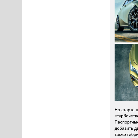
На старте 
«турбочетв
Паспортные
добавить д
также гибр