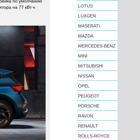
арейка по умолчанию
LOTUS
тора на 77 кВт∙ч
LUXGEN
MASERATI
MAZDA
MERCEDES-BENZ
MINI
MITSUBISHI
NISSAN
OPEL
PEUGEOT
PORSCHE
RAVON
RENAULT
ROLLS-ROYCE