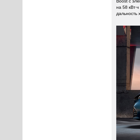
Boost с эл
на 58 кВт∙
дальность х