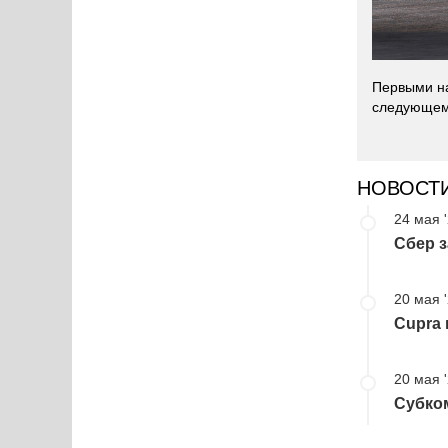
Первыми на
следующем 
НОВОСТ
24 мая 
Сбер з
20 мая 
Cupra 
20 мая 
Субком