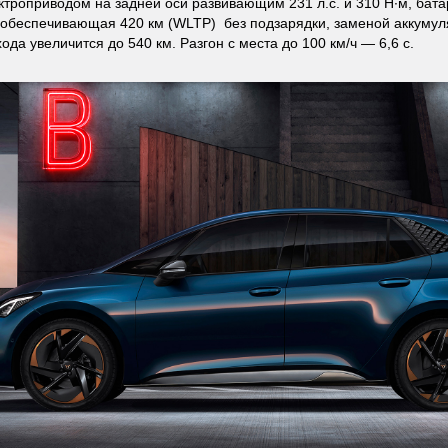
ектроприводом на задней оси развивающим 231 л.с. и 310 Н·м, бат
ч обеспечивающая 420 км (WLTP) без подзарядки, заменой аккумуля
ода увеличится до 540 км. Разгон с места до 100 км/ч — 6,6 с.