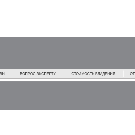
ЙВЫ
ВОПРОС ЭКСПЕРТУ
СТОИМОСТЬ ВЛАДЕНИЯ
О