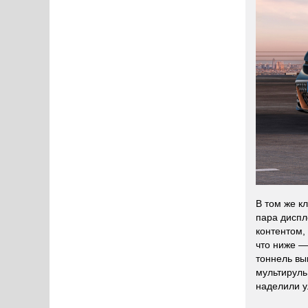
В том же к
пара диспл
контентом,
что ниже —
тоннель вы
мультируль
наделили у