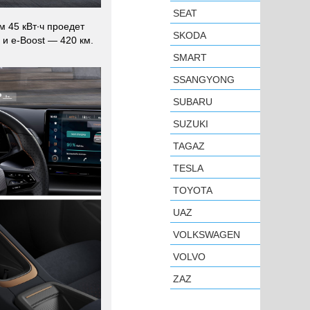
SEAT
м 45 кВт∙ч проедет
SKODA
 и e-Boost — 420 км.
SMART
SSANGYONG
SUBARU
SUZUKI
TAGAZ
TESLA
TOYOTA
UAZ
VOLKSWAGEN
VOLVO
ZAZ