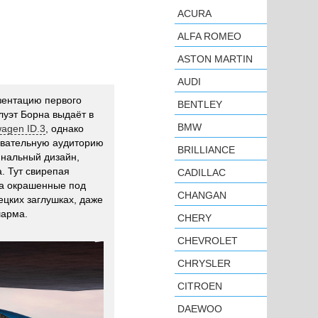
ACURA
ALFA ROMEO
ASTON MARTIN
AUDI
зентацию первого
BENTLEY
луэт Борна выдаёт в
BMW
wagen ID.3
, однако
овательную аудиторию
BRILLIANCE
инальный дизайн,
. Тут свирепая
CADILLAC
ра окрашенные под
CHANGAN
ецких заглушках, даже
шарма.
CHERY
CHEVROLET
CHRYSLER
CITROEN
DAEWOO