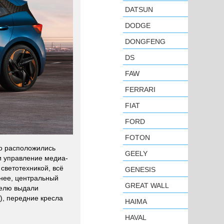
DATSUN
DODGE
DONGFENG
DS
FAW
FERRARI
FIAT
FORD
FOTON
до расположились
GEELY
и управление медиа-
светотехникой, всё
GENESIS
нее, центральный
GREAT WALL
телю выдали
), передние кресла
HAIMA
HAVAL