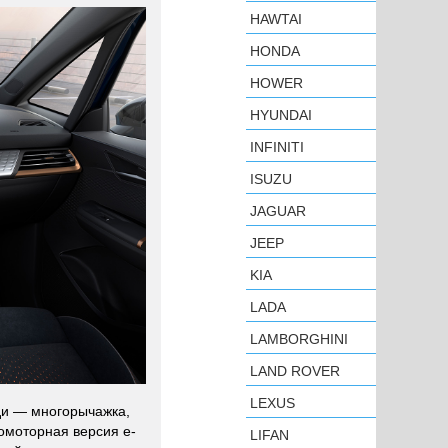
HAWTAI
HONDA
HOWER
HYUNDAI
INFINITI
ISUZU
JAGUAR
JEEP
KIA
LADA
LAMBORGHINI
LAND ROVER
LEXUS
ди — многорычажка,
омоторная версия e-
LIFAN