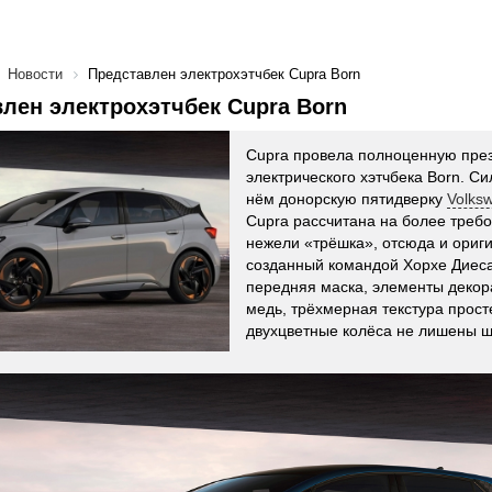
Новости
Представлен электрохэтчбек Cupra Born
лен электрохэтчбек Cupra Born
Cupra провела полноценную пре
электрического хэтчбека Born. Си
нём донорскую пятидверку
Volks
Cupra рассчитана на более треб
нежели «трёшка», отсюда и ориг
созданный командой Хорхе Диеса
передняя маска, элементы деко
медь, трёхмерная текстура прост
двухцветные колёса не лишены 