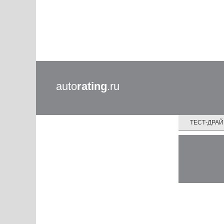
auto
rating
.ru
ТЕСТ-ДРА