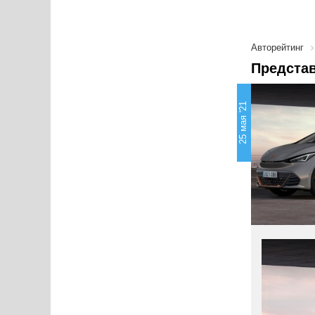
Авторейтинг
Представ
25 мая '21