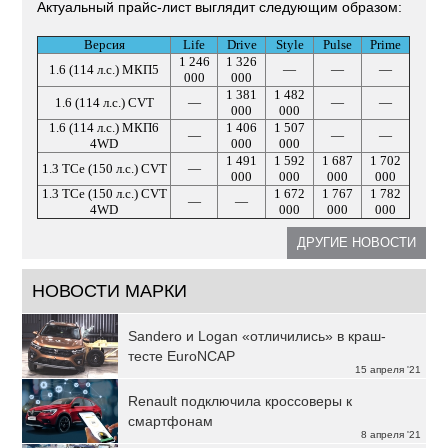
Актуальный прайс-лист выглядит следующим образом:
Версия
Life
Drive
Style
Pulse
Prime
1 246
1 326
1.6 (114 л.с.) МКП5
—
—
—
000
000
1 381
1 482
1.6 (114 л.с.) CVT
—
—
—
000
000
1.6 (114 л.с.) МКП6
1 406
1 507
—
—
—
4WD
000
000
1 491
1 592
1 687
1 702
1.3 TCe (150 л.с.) CVT
—
000
000
000
000
1.3 TCe (150 л.с.) CVT
1 672
1 767
1 782
—
—
4WD
000
000
000
ДРУГИЕ НОВОСТИ
НОВОСТИ МАРКИ
Sandero и Logan «отличились» в краш-
тесте EuroNCAP
15 апреля '21
Renault подключила кроссоверы к
смартфонам
8 апреля '21