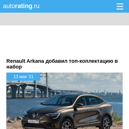
auto
rating
.ru
Renault Arkana добавил топ-коплектацию в
набор
13 мая '21