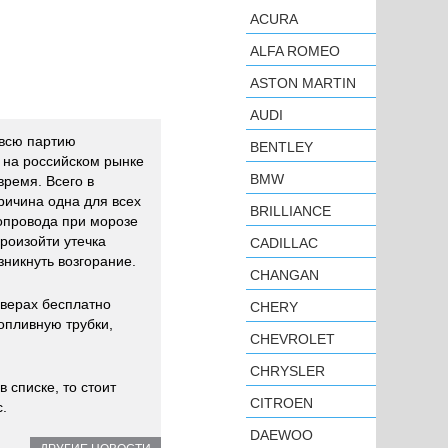
ACURA
ALFA ROMEO
ASTON MARTIN
AUDI
 всю партию
BENTLEY
на российском рынке
BMW
время. Всего в
ричина одна для всех
BRILLIANCE
опровода при морозе
произойти утечка
CADILLAC
зникнуть возгорание.
CHANGAN
оверах бесплатно
CHERY
опливную трубки,
CHEVROLET
CHRYSLER
в списке, то стоит
CITROEN
.
DAEWOO