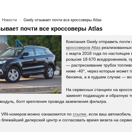
Новости
Geely отзывает почти все кроссоверы Atlas
зывает почти все кроссоверы Atlas
Компания Geely отправить почти
кроссоверов Atlas
реализованных 
с марта 2018 года по настоящее 
розыске 18 670 вседорожников, п
— растрескивание трубок топлив
ниже -40°, через которые может 
бензина, а в худшем случае — во
На сервисных станциях на кросс
заменят подающую и обратную т
модуль, болт крепления провода заземления фильтра.
 VIN-номеров можно ознакомится по
ссылке
, если ваш автомобиль 
в ближайший дилерский центр и согласовать время визита на сервис