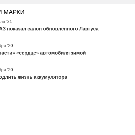
И МАРКИ
ля '21
АЗ показал салон обновлённого Ларгуса
бря '20
пасти» «сердце» автомобиля зимой
бря '20
одлить жизнь аккумулятора