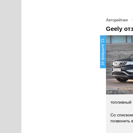
Авторейтинг
Geely от
16 февраля '21
топливный 
Со списком
позвонить 