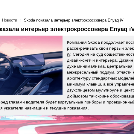
Новости
Skoda показала интерьер электрокроссовера Enyaq iV
казала интерьер электрокроссовера Enyaq i
Компания Skoda продолжает пос
рассекречивать свой первый эле
iV
. Сегодня на суд общественнос
дизайн-скетчи интерьера. Дизайн
духе минимализма, центральная 
межкресельный подиум, отчасти
архитектуру стандартных моделей
минимум клавиш, а всё управлен
двухспицевом мультируле и цент
дюймовом тачскрине обосновавш
еред глазами водителя будет виртуальные приборы и проекционный
я указатели навигации и текущие показания.