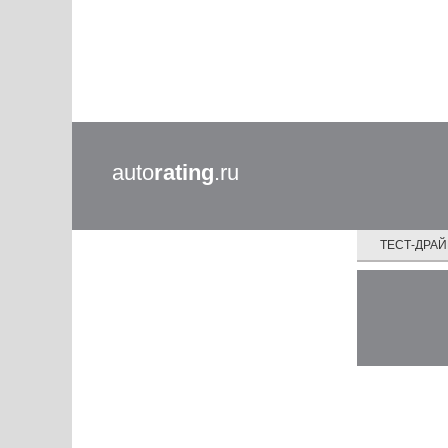
auto
rating
.ru
ТЕСТ-ДРА