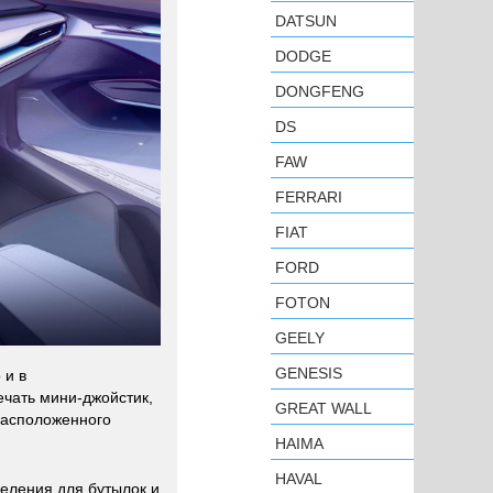
DATSUN
DODGE
DONGFENG
DS
FAW
FERRARI
FIAT
FORD
FOTON
GEELY
GENESIS
 и в
ечать мини-джойстик,
GREAT WALL
расположенного
HAIMA
HAVAL
еления для бутылок и