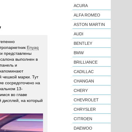
ACURA
ALFA ROMEO
ASTON MARTIN
V
AUDI
тепенно
BENTLEY
ктропаркетник
Enyaq
BMW
ти представлены
 салона выполнен в
BRILLIANCE
панель и
 напоминают
CADILLAC
 чешкой марки. Тут
CHANGAN
ие сосредоточено на
ральном 13-
CHERY
имся во главе
CHEVROLET
 дисплей, на который
CHRYSLER
CITROEN
DAEWOO