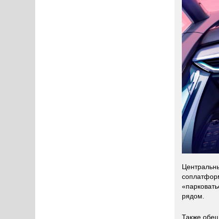
Центральны
соплатфо
«парковать
рядом.
Также обещ