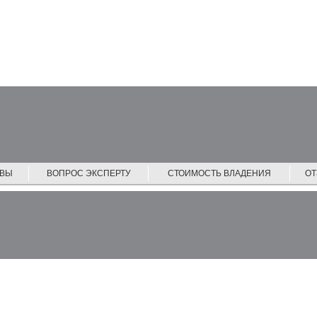
ЙВЫ
ВОПРОС ЭКСПЕРТУ
СТОИМОСТЬ ВЛАДЕНИЯ
О