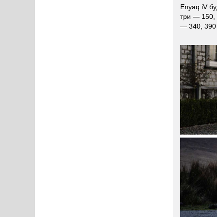
Enyaq iV б
три — 150, 
— 340, 390