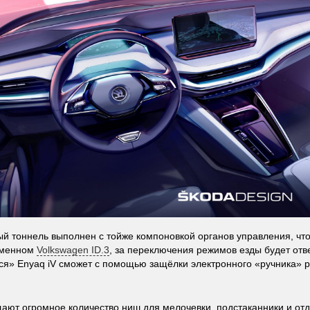
й тоннель выполнен с тойже компоновкой органов управления, что
рменном
Volkswagen ID.3
, за переключения режимов езды будет отв
ся» Enyaq iV сможет с помощью защёлки электронного «ручника» 
ают огромное количество ниш для мелочевки, подстаканники и отд