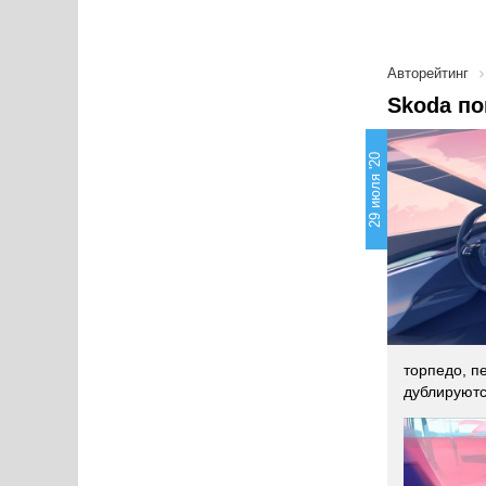
Авторейтинг
Skoda по
29 июля '20
торпедо, п
дублируютс