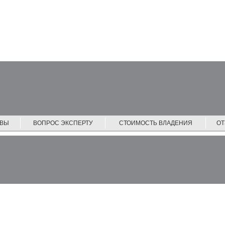
ЙВЫ
ВОПРОС ЭКСПЕРТУ
СТОИМОСТЬ ВЛАДЕНИЯ
О