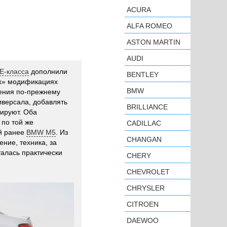
ACURA
ALFA ROMEO
ASTON MARTIN
AUDI
Е-класса
дополнили
BENTLEY
ых» модификациях
BMW
нения по-прежнему
иверсала, добавлять
BRILLIANCE
нируют. Оба
 по той же
CADILLAC
й ранее
BMW M5
. Из
CHANGAN
ение, техника, за
талась практически
CHERY
CHEVROLET
CHRYSLER
CITROEN
DAEWOO