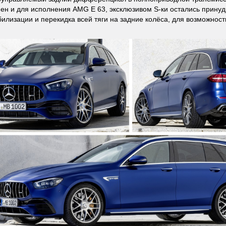
пен и для исполнения AMG E 63, эксклюзивом S-ки остались прину
билизации и перекидка всей тяги на задние колёса, для возможнос