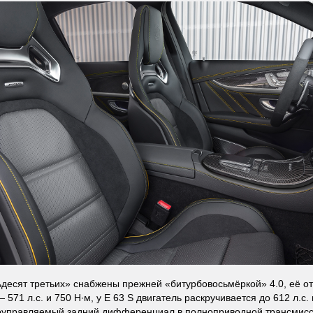
десят третьих» снабжены прежней «битурбовосьмёркой» 4.0, её о
571 л.с. и 750 Н·м, у E 63 S двигатель раскручивается до 612 л.с. 
оуправляемый задний дифференциал в полноприводной трансмисс