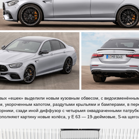
вых «ешек» выделили новым кузовным обвесом, с видоизменённы
м, укороченным капотом, раздутыми крыльями и бамперами, в пе
орники, сзади иной диффузор с четырьмя оквадраченными патруб
ополняют картину новые колёса, у E 63 — 19-дюймовые, S-ка щегол