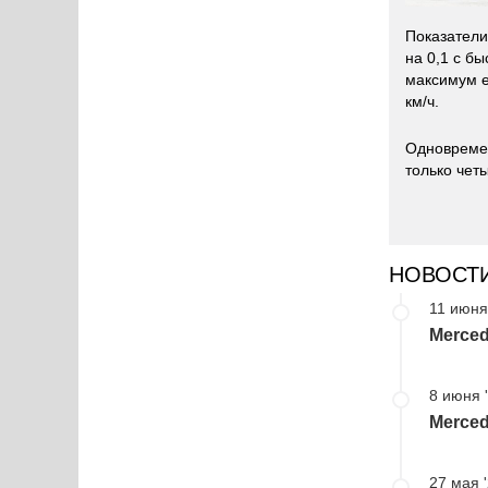
Показатели
на 0,1 с б
максимум ес
км/ч.
Одновремен
только чет
НОВОСТ
11 июня
Merce
8 июня 
Merce
27 мая 