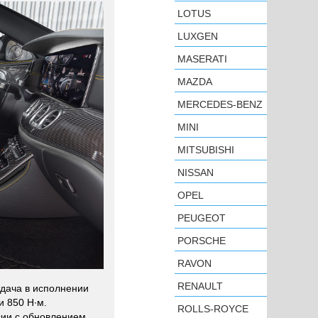
LOTUS
LUXGEN
MASERATI
MAZDA
MERCEDES-BENZ
MINI
MITSUBISHI
NISSAN
OPEL
PEUGEOT
PORSCHE
RAVON
RENAULT
тдача в исполнении
и 850 Н·м.
ROLLS-ROYCE
ии с обновлением