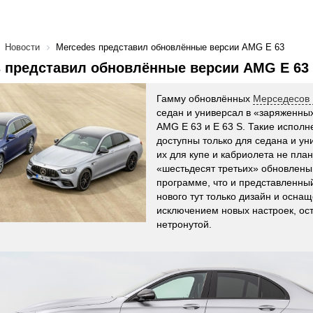
Новости
Mercedes представил обновлённые версии AMG E 63
 представил обновлённые версии AMG E 63
Гамму обновлённых
Мерседесов 
седан и универсал в «заряженн
AMG E 63 и E 63 S. Такие испол
доступны только для седана и ун
их для купе и кабриолета не пла
«шестьдесят третьих» обновлены
программе, что и представленны
нового тут только дизайн и оснащ
исключением новых настроек, ос
нетронутой.