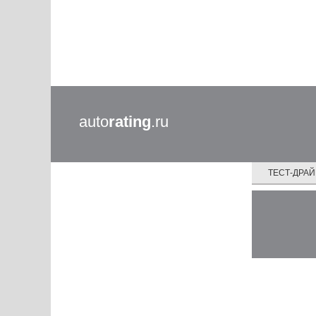
auto
rating
.ru
ТЕСТ-ДРА