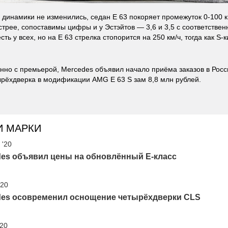
 динамики не изменились, седан E 63 покоряет промежуток 0-100 км/
ыстрее, сопоставимы цифры и у Эстэйтов — 3,6 и 3,5 с соответствен
ть у всех, но на E 63 стрелка стопорится на 250 км/ч, тогда как S-
но с премьерой, Mercedes объявил начало приёма заказов в Рос
ырёхдверка в модификации AMG E 63 S зам 8,8 млн рублей.
И МАРКИ
 '20
des объявил цены на обновлённый E-класс
'20
des осовременил оснощение четырёхдверки CLS
'20