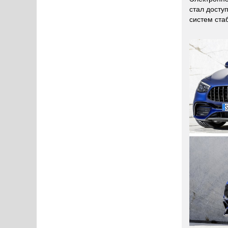
стал досту
систем ста