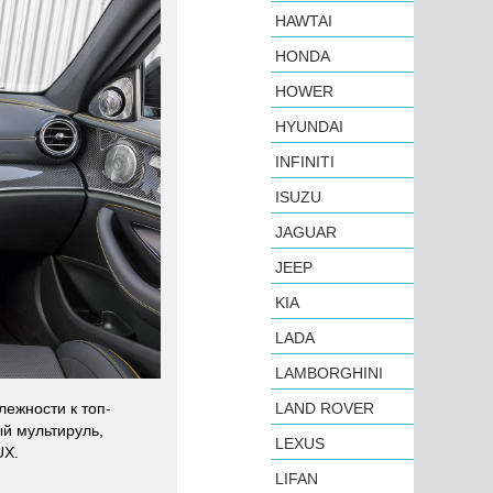
HAWTAI
HONDA
HOWER
HYUNDAI
INFINITI
ISUZU
JAGUAR
JEEP
KIA
LADA
LAMBORGHINI
лежности к топ-
LAND ROVER
ый мультируль,
LEXUS
UX.
LIFAN