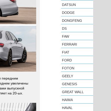
DATSUN
DODGE
DONGFENG
DS
FAW
FERRARI
FIAT
FORD
FOTON
GEELY
м передним
реднем увеличены
GENESIS
ками выпускной
GREAT WALL
яет на 20-ых.
HAIMA
HAVAL