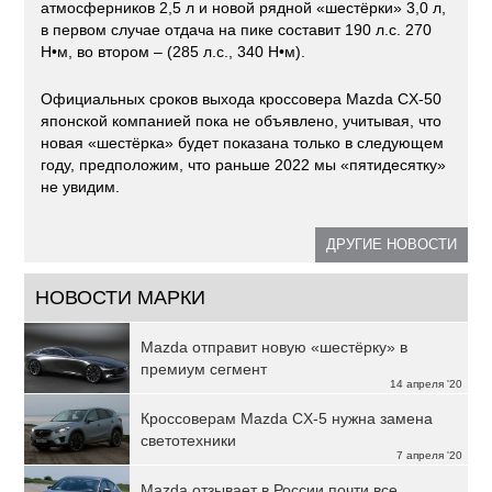
атмосферников 2,5 л и новой рядной «шестёрки» 3,0 л,
в первом случае отдача на пике составит 190 л.с. 270
Н•м, во втором – (285 л.с., 340 Н•м).
Официальных сроков выхода кроссовера Mazda CX-50
японской компанией пока не объявлено, учитывая, что
новая «шестёрка» будет показана только в следующем
году, предположим, что раньше 2022 мы «пятидесятку»
не увидим.
ДРУГИЕ НОВОСТИ
НОВОСТИ МАРКИ
Mazda отправит новую «шестёрку» в
премиум сегмент
14 апреля '20
Кроссоверам Mazda CX-5 нужна замена
светотехники
7 апреля '20
Mazda отзывает в России почти все