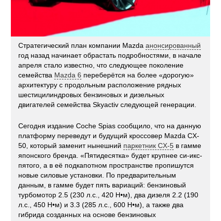
Стратегический план компании Mazda
анонсированный
год назад начинает обрастать подробностями, в начале
апреля стало известно, что следующее поколение
семейства
Mazda 6
переберётся на более «дорогую»
архитектуру с продольным расположение рядных
шестицилиндровых бензиновых и дизельных
двигателей семейства Skyactiv следующей генерации.
Сегодня издание Coche Spias сообщило, что на данную
платформу переведут и будущий кроссовер Mazda CX-
50, который заменит нынешний
паркетник CX-5
в гамме
японского бренда. «Пятидесятка» будет крупнее си-икс-
пятого, а в её подкапотном пространстве пропишутся
новые силовые установки. По предварительным
данным, в гамме будет пять вариаций: бензиновый
турбомотор 2.5 (230 л.с., 420 Н•м), два дизеля 2.2 (190
л.с., 450 Н•м) и 3.3 (285 л.с., 600 Н•м), а также два
гибрида созданных на основе бензиновых