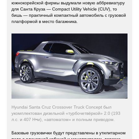
южнокорейской фирмы выдумали новую аббревиатуру
для Санта Круза — Сompact Utility Vehicle (CUV), то
бишь — практичный компактный автомобиль с грузовой
платформой в место багажника.
Hyundai Santa Cruz Crossover Truck Concept был
укомплектован дизельной «турбочетвёркой» 2.0 (193
л.с. и 407 Н•м), «автоматом» и полным приводом.
Базовые грузовички будут представлены в утилитарном
виде с одинарной кабиной и моноприводом, дорогие