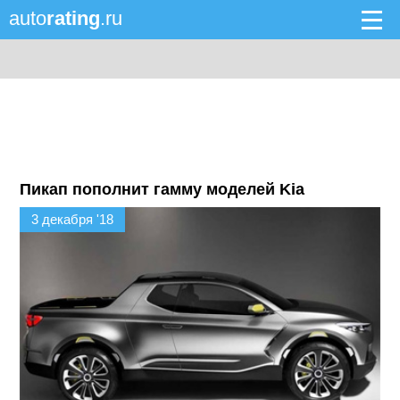
auto
rating
.ru
Пикап пополнит гамму моделей Kia
3 декабря '18