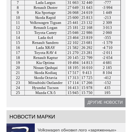
7
Lada Largus
31 663
32 440
-777
8
Renault Duster
27 649
31 643
-3 994
9
Kia Sportage
26 068
24 619
1 449
10
Skoda Rapid
25 600
25 813
-213
11
Volkswagen Tiguan
25 441
23 132
2 309
12
Renault Logan
25 181
22 168
3 013
13
Toyota Camry
25 046
22 986
2 060
14
Lada 4x4
23 464
23 819
-355
15
Renault Sandero
22 102
23 681
-1 579
16
Lada XRAY
21 582
26 292
-4 710
17
Toyota RAV 4
21 270
23 281
-2 011
18
Renault Kaptur
20 145
22 799
-2 654
19
Kia Optima
19 494
14 813
4 681
20
Nissan Qashqai
18 195
16 010
2 185
21
Skoda Kodiaq
17 517
9 413
8 104
22
Skoda Octavia
17 313
17 725
-412
23
Mitsubishi Outlander
17 114
17 266
-152
24
Hyundai Tucson
16 413
15 978
435
25
Mazda CX-5
15 945
15 750
195
ДРУГИЕ НОВОСТИ
НОВОСТИ МАРКИ
Volkswagen обновил лого «заряженных»