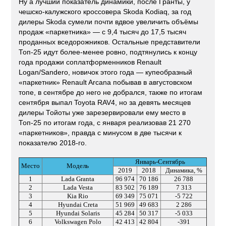
Ну а лучший показатель динамики, после Гранты, у
чешско-калужского кроссовера Skoda Kodiaq, за год
дилеры Skoda сумели почти вдвое увеличить объёмы
продаж «паркетника» — с 9,4 тысяч до 17,5 тысяч
проданных вседорожников. Остальные представители
Топ-25 идут более-менее ровно, подтянулись к концу
года продажи соплатформенников Renault
Logan/Sandero, новичок этого года — купеобразный
«паркетник» Renault Arcana побывав в августовском
топе, в сентябре до него не добрался, также по итогам
сентября выпал Toyota RAV4, но за девять месяцев
дилеры Тойоты уже зарезервировали ему место в
Топ-25 по итогам года, с января реализовав 21 270
«паркетников», правда с минусом в две тысячи к
показателю 2018-го.
Январь-Сентябрь
Место
Модель
2019
2018
Динамика, %
1
Lada Granta
96 974
70 186
26 788
2
Lada Vesta
83 502
76 189
7 313
3
Kia Rio
69 349
75 071
-5 722
4
Hyundai Creta
51 969
49 683
2 286
5
Hyundai Solaris
45 284
50 317
-5 033
6
Volkswagen Polo
42 413
42 804
-391