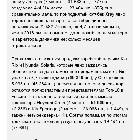
если у Ларгуса (7 место — 31 663 шт.; - 777) и
вездехода 4x4 (14 место — 23 464 шт.; -355) она
сравнительно мала, то приподнятый хэтчбек Xray явно
теряет позиции, с января по сентябрь дилеры
реализовали 21 582 Иксрэев, на 4,7 тысячи меньше,
чем в 2018-ом, не помогает даже новый тандем мотора
и вариатора, динамика несколько месяцев
отрицательная.
Продолжают снижаться продажи корейской парочки Kia
Rio и Hyundai Solaris, которые явно заждались
обновления, за девять месяцев продаж показатели Rio
упали на 5,7 тысяч единиц (69 349 шт.), у Соляриса на
5 033 шт. (45 284 шт.) несмотря на это, они до сих пор
остаются полновластными представителями Топ-10 в
России. На их фоне стабильный рост показывают
кроссоверы Huyndai Creta (4 место — 51 969 шт.;
+2 286) и Kia Sportage (9 место — 26 068 шт.; + 1 449), а
также «четырёхдверка» Kia Optima попавшая по итогам
трёх кварталов в «двадцатку» с результатом 19 494 шт.
(+4 681).