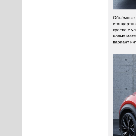
Объёмные и
стандартны
кресла с у
новых мате
вариант ин