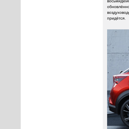
восьмидюйм
обновлённ
воздуховодо
придётся.