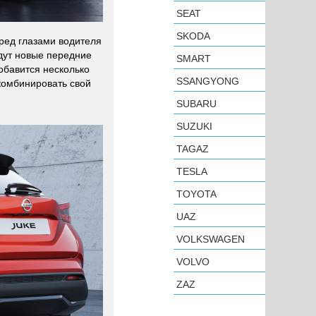
SEAT
SKODA
ред глазами водителя
дут новые передние
SMART
обавится несколько
SSANGYONG
комбинировать свой
SUBARU
SUZUKI
TAGAZ
TESLA
TOYOTA
UAZ
VOLKSWAGEN
VOLVO
ZAZ