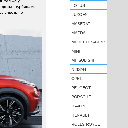
ь только у
LOTUS
 модным «турбинам»
рь сидеть не
LUXGEN
MASERATI
MAZDA
MERCEDES-BENZ
MINI
MITSUBISHI
NISSAN
OPEL
PEUGEOT
PORSCHE
RAVON
RENAULT
ROLLS-ROYCE