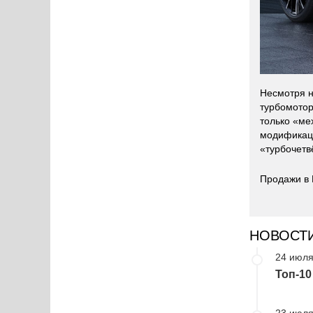
Несмотря н
турбомотор
только «ме
модификаци
«турбочетв
Продажи в 
НОВОСТ
24 июля
Топ-1
23 июля