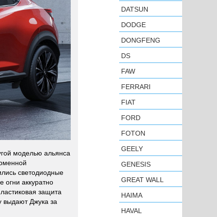
DATSUN
DODGE
DONGFENG
DS
FAW
FERRARI
FIAT
FORD
FOTON
GEELY
ругой моделью альянса
ирменной
GENESIS
ились светодиодные
GREAT WALL
 огни аккуратно
пластиковая защита
HAIMA
у выдают Джука за
HAVAL