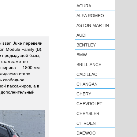
ACURA
ALFA ROMEO
ASTON MARTIN
AUDI
Nissan Juke перевели
BENTLEY
n Module Family (B),
BMW
ее предыдущей базы,
 стал заметно
BRILLIANCE
, ширина — 1800 мм
Ожидаемо стало
CADILLAC
сь свободное
CHANGAN
вой пассажиров, а в
ь дополнительный
CHERY
CHEVROLET
CHRYSLER
CITROEN
DAEWOO