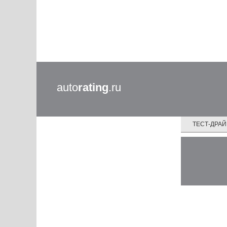
auto
rating
.ru
ТЕСТ-ДРА