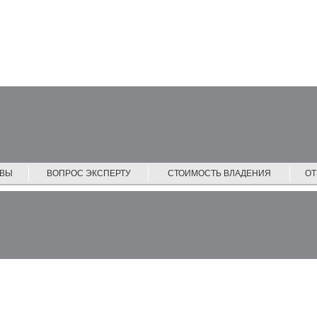
ЙВЫ
ВОПРОС ЭКСПЕРТУ
СТОИМОСТЬ ВЛАДЕНИЯ
О