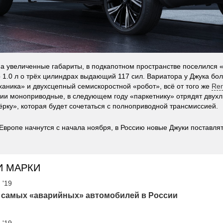
а увеличенные габариты, в подкапотном пространстве поселился 
 1.0 л о трёх цилиндрах выдающий 117 сил. Вариатора у Джука бол
ханика» и двухсцепный семискоростной «робот», всё от того же
Ren
и моноприводные, в следующем году «паркетнику» отрядят двух
ёрку», которая будет сочетаться с полноприводной трансмиссией.
Европе начнутся с начала ноября, в Россию новые Джуки поставлят
И МАРКИ
 '19
0 самых «аварийных» автомобилей в России
 '19