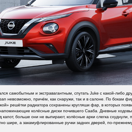
ался самобытным и экстравагантным, спутать Juke с какой-либо д
ssan невозможно, причём, как снаружи, так и в салоне. По бокам ф
кой» решётки радиатора сохранены кругляши фар, в которых появ
напоминающие колёсные диски почившего Сааба. Дневные ходовые
д капот, больше они не выпирают, колёсные арки слегка схуднули, 
тно шире, а закамуфлированные ручки задних дверей, по-прежнем