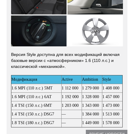
Версия Style доступна для всех модификаций включая
базовые версии с «атмосферником» 1.6 (110 л.с.) и
классической «механикой».
Модификация
Active
Ambition
Style
1.6 MPI (110 л.с.) 5МТ
1 112 000
1 279 000
1 408 000
1.6 MPI (110 л.с.) 6АТ
1 192 000
1 328 000
1 457 000
1.4 TSI (150 л.с.) 6МТ
1 203 000
1 343 000
1 473 000
1.4 TSI (150 л.с.) DSG7
—
1 384 000
1 513 000
1.8 TSI (180 л.с.) DSG7
—
1 449 000
1 578 000