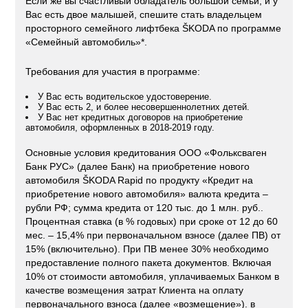
Если же вы счастливый обладатель большой семьи, и у
Вас есть двое малышей, спешите стать владельцем
просторного семейного лифтбека ŠKODA по программе
«Семейный автомобиль»*.
Требования для участия в программе:
У Вас есть водительское удостоверение.
У Вас есть 2, и более несовершеннолетних детей.
У Вас нет кредитных договоров на приобретение
автомобиля, оформленных в 2018-2019 году.
Основные условия кредитования ООО «Фольксваген
Банк РУС» (далее Банк) на приобретение нового
автомобиля ŠKODA Rapid по продукту «Кредит на
приобретение нового автомобиля» валюта кредита –
рубли РФ; сумма кредита от 120 тыс. до 1 млн. руб..
Процентная ставка (в % годовых) при сроке от 12 до 60
мес. – 15,4% при первоначальном взносе (далее ПВ) от
15% (включительно). При ПВ менее 30% необходимо
предоставление полного пакета документов. Включая
10% от стоимости автомобиля, уплачиваемых Банком в
качестве возмещения затрат Клиента на оплату
первоначального взноса (далее «возмещение»). в