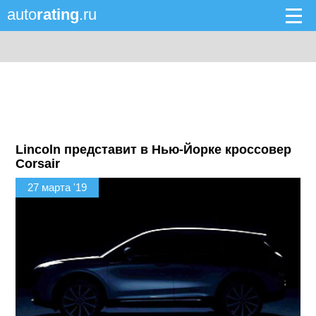
auto
rating
.ru
Lincoln представит в Нью-Йорке кроссовер
Corsair
27 марта '19