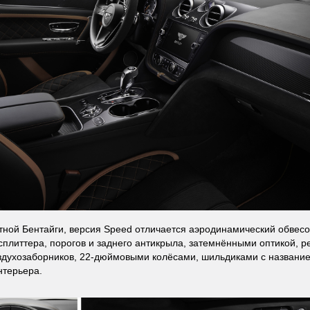
тной Бентайги, версия Speed отличается аэродинамический обвес
сплиттера, порогов и заднего антикрыла, затемнёнными оптикой, р
здухозаборников, 22-дюймовыми колёсами, шильдиками с названи
нтерьера.