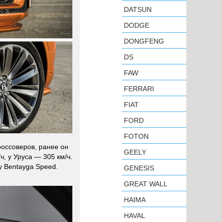
DATSUN
DODGE
DONGFENG
DS
FAW
FERRARI
FIAT
FORD
FOTON
россоверов, ранее он
GEELY
ч, у Уруса — 305 км/ч.
у Bentayga Speed.
GENESIS
GREAT WALL
HAIMA
HAVAL