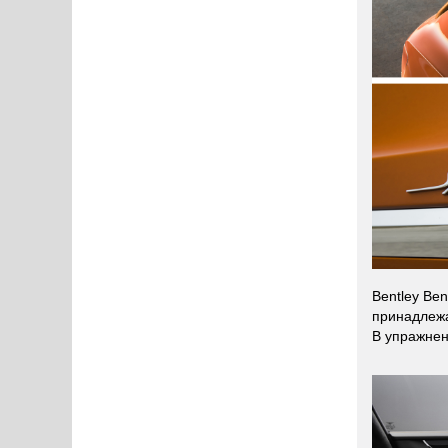
Bentley Be
принадле
В упражнен