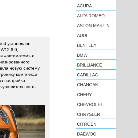
ACURA
ALFA ROMEO
ASTON MARTIN
AUDI
eed установлен
BENTLEY
 W12 6.0,
BMW
и «автоматом» о
низированного
BRILLIANCE
чила новую систему
тронику комплекса
CADILLAC
за настройки
CHANGAN
 чувствительность
CHERY
CHEVROLET
CHRYSLER
CITROEN
DAEWOO