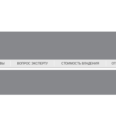
ЙВЫ
ВОПРОС ЭКСПЕРТУ
СТОИМОСТЬ ВЛАДЕНИЯ
О