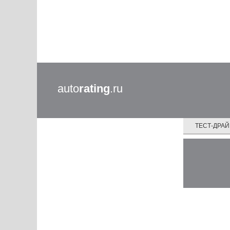
auto
rating
.ru
ТЕСТ-ДРА