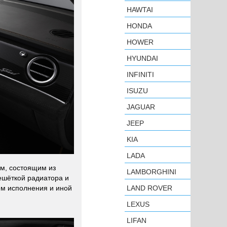
HAWTAI
HONDA
HOWER
HYUNDAI
INFINITI
ISUZU
JAGUAR
JEEP
KIA
LADA
ом, состоящим из
LAMBORGHINI
ешёткой радиатора и
ем исполнения и иной
LAND ROVER
LEXUS
LIFAN